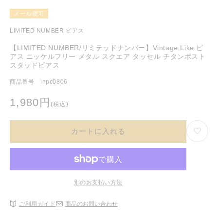
ア
(1)
メール便可
を
開
LIMITED NUMBER ピアス
く
【LIMITED NUMBER/リミテッドナンバー】Vintage Like ピ
アス ニッケルフリー メタル スクエア タッセル チタンポスト
スタッドピアス
商品番号 lnpc0806
通
1,980円
(税込)
常
価
カートに入れる
格
別のお支払い方法
ご利用ガイド
商品のお問い合わせ