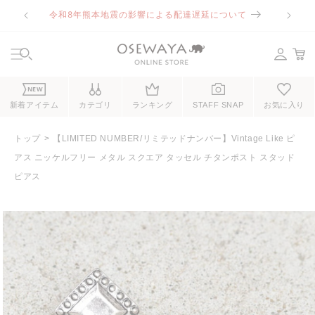
コンテ
令和8年熊本地震の影響による配達遅延について
ンツに
進む
NEW
新着アイテム
カテゴリ
ランキング
STAFF SNAP
お気に入り
トップ
【LIMITED NUMBER/リミテッドナンバー】Vintage Like ピ
アス ニッケルフリー メタル スクエア タッセル チタンポスト スタッド
ピアス
商品情
報にス
キップ