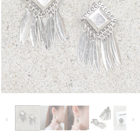
モ
ー
ダ
ル
で
メ
デ
ィ