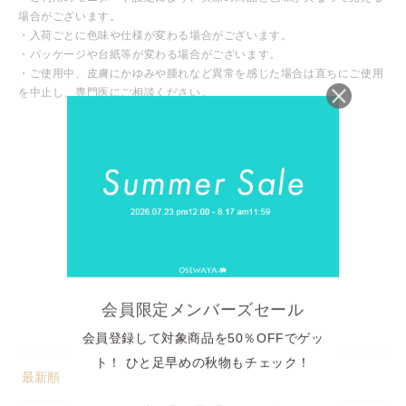
場合がございます。
・入荷ごとに色味や仕様が変わる場合がございます。
・パッケージや台紙等が変わる場合がございます。
・ご使用中、皮膚にかゆみや腫れなど異常を感じた場合は直ちにご使用
を中止し、専門医にご相談ください。
カスタマーレビュー
5つ星中5.00つ星
1件のレビューに基づく
1
0
0
0
会員限定メンバーズセール
0
会員登録して対象商品を50％OFFでゲッ
ト！ ひと足早めの秋物もチェック！
Sort by