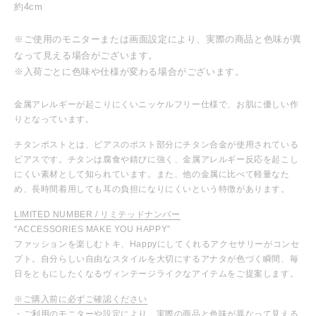
約4cm
※ご使用のモニターまたは画面設定により、実際の商品と色味が異
なって見える場合がございます。
※入荷ごとに色味や仕様が変わる場合がございます。
金属アレルギーが起こりにくいニッケルフリー仕様で、お肌に優しい作
りとなっています。
チタンポストとは、ピアスのポスト部分にチタン合金が使用されている
ピアスです。チタンは腐食や錆びに強く、金属アレルギー反応を起こし
にくい素材として知られています。また、他の金属に比べて軽量なた
め、長時間着用しても耳の負担になりにくいという特徴があります。
LIMITED NUMBER / リミテッドナンバー
“ACCESSORIES MAKE YOU HAPPY”
ファッションを楽しむトキ、Happyにしてくれるアクセサリーがコンセ
プト。自分らしい自由なスタイルを大切にするアナタが色づく瞬間、毎
日をともにしたくなるヴィンテージライクなアイテムをご提案します。
※ご購入前に必ずご確認ください
・ご利用のモニターや設定により、実際の商品と色味が異なって見える