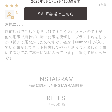
2026年8月17日(月)10:59まで
1年前
Ma
SALE会場はこちら
お気に入り
以前店頭でこちらを見つけてすごく気に入ったのですが、
他の用事で買わずに帰った事を後悔し、ブランド名をしっ
かり覚えて居なかったのですが、確か【Number】が入っ
ていた気がしてネット検索してやっと巡り会えました！届
いて着けてみて本当に気に入っています！買えて良かった
です
INSTAGRAM
商品に関連したINSTAGRAM投稿
REELS
リール動画