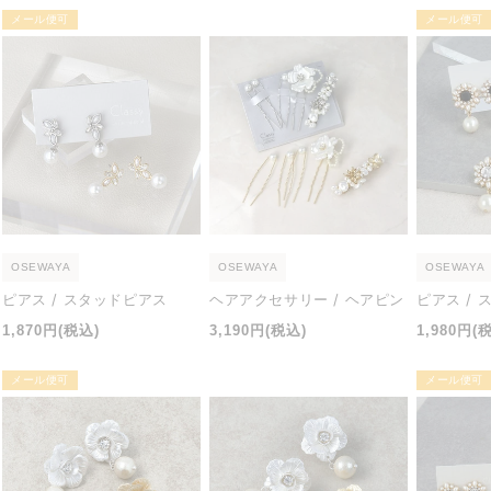
価
価
価
メール便可
メール便可
格
格
格
OSEWAYA
OSEWAYA
OSEWAYA
ピアス / スタッドピアス
ヘアアクセサリー / ヘアピン
ピアス /
通
通
通
1,870円
(税込)
3,190円
(税込)
1,980円
(
常
常
常
価
価
価
メール便可
メール便可
格
格
格