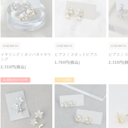
OSEWAYA
OSEWAYA
OSEWAYA
イヤリング / ネジバネイヤリ
ピアス / スタッドピアス
ピアス /
ング
通
通
1,760円
(税込)
2,310円
(
通
2,310円
(税込)
常
常
常
価
価
価
会員限定50％OFF
メール便可
格
格
格