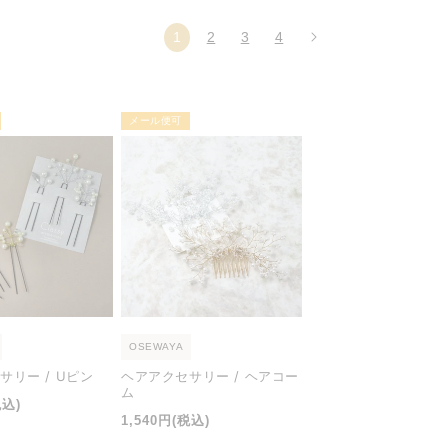
1
2
3
4
メール便可
OSEWAYA
サリー / Uピン
ヘアアクセサリー / ヘアコー
ム
税込)
通
1,540円
(税込)
常