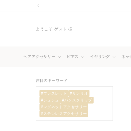
コンテ
ンツに
進む
ようこそ ゲスト 様
ヘアアクセサリー
ピアス
イヤリング
ネッ
注目のキーワード
#ブレスレット
#サンリオ
#シュシュ
#バンスクリップ
#マグネットアクセサリー
#ステンレスアクセサリー