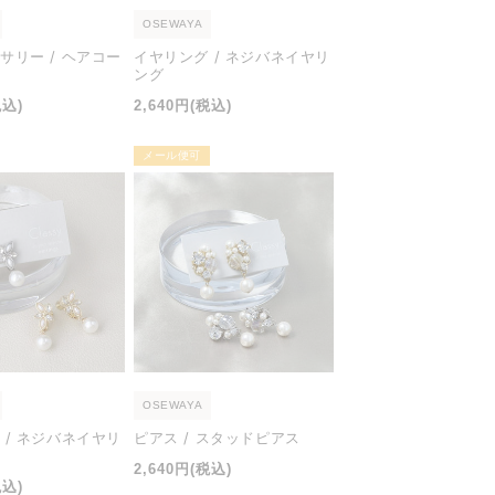
OSEWAYA
サリー / ヘアコー
イヤリング / ネジバネイヤリ
ング
通
税込)
2,640円
(税込)
常
価
メール便可
格
OSEWAYA
 / ネジバネイヤリ
ピアス / スタッドピアス
通
2,640円
(税込)
税込)
常