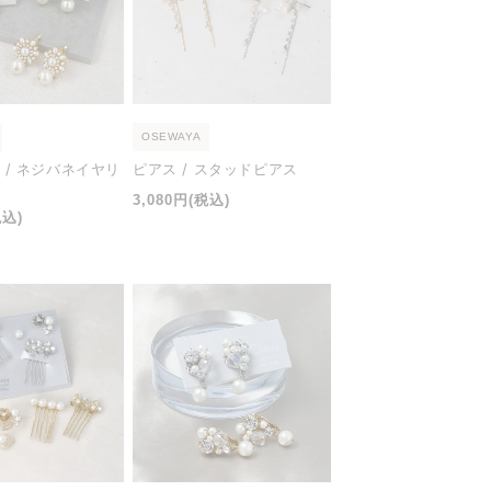
OSEWAYA
 / ネジバネイヤリ
ピアス / スタッドピアス
通
3,080円
(税込)
税込)
常
価
格