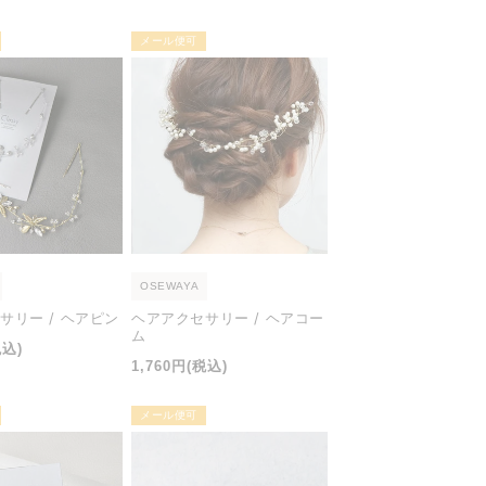
価
メール便可
格
OSEWAYA
サリー / ヘアピン
ヘアアクセサリー / ヘアコー
ム
税込)
通
1,760円
(税込)
常
価
メール便可
格