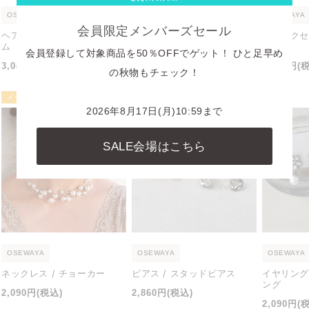
OSEWAYA
OSEWAYA
OSEWAYA
会員限定メンバーズセール
ヘアアクセサリー / ヘアコー
ヘアアクセサリー / ヘアピン
ヘアアクセ
ム
ム
会員登録して対象商品を50％OFFでゲット！ ひと足早め
通
1,870円
(税込)
通
通
3,080円
(税込)
3,190円
(
常
の秋物もチェック！
常
常
価
価
価
メール便可
格
2026年8月17日(月)10:59まで
格
格
SALE会場はこちら
OSEWAYA
OSEWAYA
OSEWAYA
ネックレス / チョーカー
ピアス / スタッドピアス
イヤリング
ング
通
通
2,090円
(税込)
2,860円
(税込)
通
2,090円
(
常
常