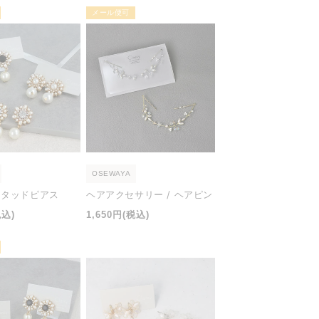
価
メール便可
格
OSEWAYA
 スタッドピアス
ヘアアクセサリー / ヘアピン
通
税込)
1,650円
(税込)
常
価
格