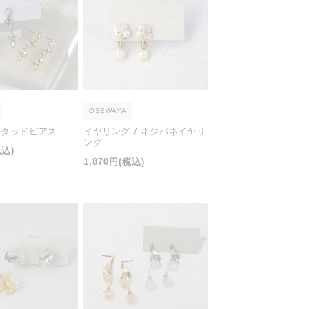
OSEWAYA
 スタッドピアス
イヤリング / ネジバネイヤリ
ング
税込)
通
1,870円
(税込)
常
価
格