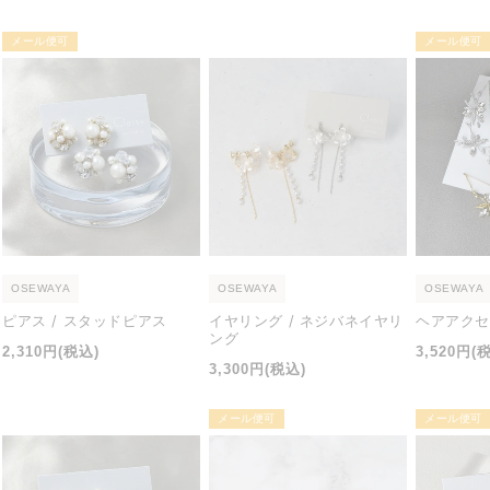
常
価
価
価
メール便可
メール便可
格
格
格
OSEWAYA
OSEWAYA
OSEWAYA
ピアス / スタッドピアス
イヤリング / ネジバネイヤリ
ヘアアクセ
ング
通
通
2,310円
(税込)
3,520円
(
通
3,300円
(税込)
常
常
常
価
価
価
メール便可
メール便可
格
格
格