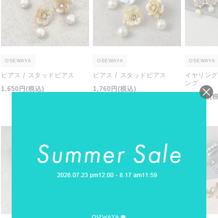
OSEWAYA
OSEWAYA
OSEWAYA
ピアス / スタッドピアス
ピアス / スタッドピアス
イヤリング
ング
通
通
1,650円
(税込)
1,760円
(税込)
通
2,200円
(
常
常
常
価
価
価
メール便可
格
格
格