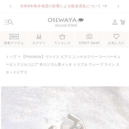
コンテ
令和8年熊本地震の影響による配達遅延について
ンツに
進む
NEW
新着アイテム
カテゴリ
ランキング
STAFF SNAP
お気に入り
トップ
【Finobelle】ヴァイス ピアス ニッケルフリー スーパーキュ
ービックジルコニア 本ロジウム厚メッキ トリプル ウェーブ ライン ス
タッドピアス
商品情
報にス
キップ