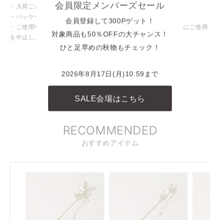
会員限定メンバーズセール
・入荷ごとに色味や仕様が変わる場合がございます。
・パッケージや台紙等が変わる場合がございます。
会員登録して300Pゲット！
・ご使用中、皮膚にかゆみや腫れなど異常を感じた場合は直ちにご使用
対象商品も50％OFFの大チャンス！
を中止し、専門医にご相談ください。
ひと足早めの秋物もチェック！
INSTAGRAM
商品に関連したINSTAGRAM投稿
2026年8月17日(月)10:59まで
REELS
SALE会場はこちら
リール動画
RECOMMENDED
おすすめアイテム