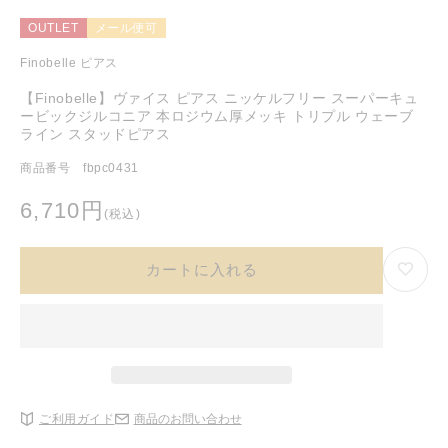
ア
(1)
OUTLET
メール便可
を
開
Finobelle ピアス
く
【Finobelle】ヴァイス ピアス ニッケルフリー スーパーキュ
ービックジルコニア 本ロジウム厚メッキ トリプル ウェーブ
ライン スタッドピアス
商品番号 fbpc0431
通
6,710円
(税込)
常
価
カートに入れる
格
ご利用ガイド
商品のお問い合わせ