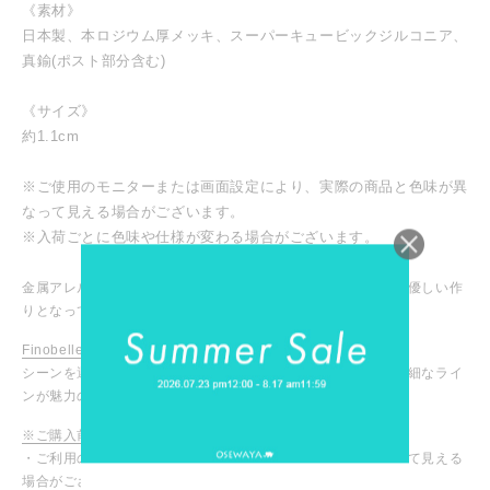
《素材》
日本製、本ロジウム厚メッキ、スーパーキュービックジルコニア、
真鍮(ポスト部分含む)
《サイズ》
約1.1cm
※ご使用のモニターまたは画面設定により、実際の商品と色味が異
なって見える場合がございます。
※入荷ごとに色味や仕様が変わる場合がございます。
金属アレルギーが起こりにくいニッケルフリー仕様で、お肌に優しい作
りとなっています。
Finobelle / フィノベル
シーンを選ばず日常に溶け込むデザインで、肌なじみの良い繊細なライ
ンが魅力のアクセサリー
※ご購入前に必ずご確認ください
・ご利用のモニターや設定により、実際の商品と色味が異なって見える
場合がございます。