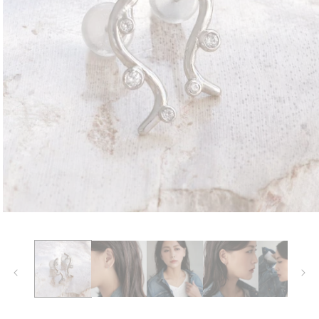
モ
ー
ダ
ル
で
メ
デ
ィ