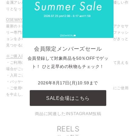
金属アレルギーが起こりにくいニッケルフリー仕様で、お肌に優しい作
りとなっています。
OSEWAYA / オセワヤ
最新のトレンドアイテムからマストなデイリーアイテムまで、アクセサ
リー専門店ならではの豊富な商品ラインナップ！お気に入りのファッシ
ョンをさらに引き立ててくれる、あなたにピッタリのアイテムがきっと
見つかるはず！
会員限定メンバーズセール
※ご購入前に必ずご確認ください
会員登録して対象商品を50％OFFでゲッ
・ご利用のモニターや設定により、実際の商品と色味が異なって見える
ト！ ひと足早めの秋物もチェック！
場合がございます。
・入荷ごとに色味や仕様が変わる場合がございます。
・パッケージや台紙等が変わる場合がございます。
2026年8月17日(月)10:59まで
・ご使用中、皮膚にかゆみや腫れなど異常を感じた場合は直ちにご使用
を中止し、専門医にご相談ください。
SALE会場はこちら
INSTAGRAM
商品に関連したINSTAGRAM投稿
REELS