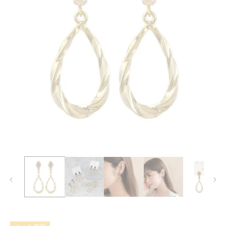
モ
ー
ダ
ル
で
メ
デ
ィ
ア
(1)