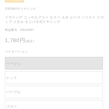
メール便可
を
開
OSEWAYA イヤリング
く
イヤリング ニッケルフリー カラー エポ ビーズ ツイスト ドロ
ップ メタル ネジバネ式イヤリング
商品番号 99er0887
通
1,760円
(税込)
常
価
バリエーション
格
ベージュ
レッド
パープル
ブルー