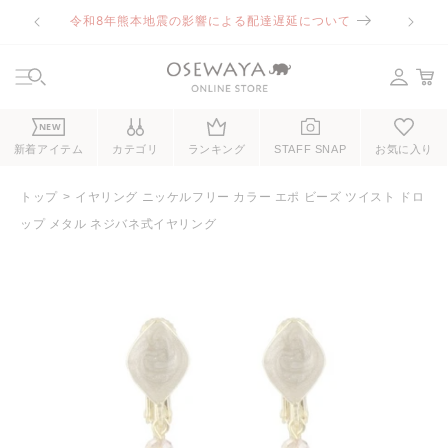
コンテ
令和8年熊本地震の影響による配達遅延について
ンツに
進む
NEW
新着アイテム
カテゴリ
ランキング
STAFF SNAP
お気に入り
トップ
イヤリング ニッケルフリー カラー エポ ビーズ ツイスト ドロ
ップ メタル ネジバネ式イヤリング
商品情
報にス
キップ