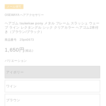
ア
(1)
メール便可
を
開
OSEWAYA ヘアアクセサリー
く
ヘアゴム tsukekae pony メタル フレーム スラッシュ ウェー
ブ ライン レクタングル シック クリアカラー ヘアゴム2本付
き（ブラウン/ブラック）
商品番号 25pn0673
通
1,650円
(税込)
常
価
バリエーション
格
アイボリー
ワイン
ブラウン