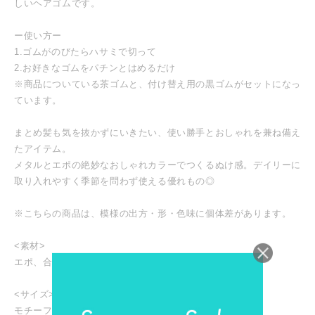
しいヘアゴムです。
ー使い方ー
1.ゴムがのびたらハサミで切って
2.お好きなゴムをパチンとはめるだけ
※商品についている茶ゴムと、付け替え用の黒ゴムがセットになっ
ています。
まとめ髪も気を抜かずにいきたい、使い勝手とおしゃれを兼ね備え
たアイテム。
メタルとエポの絶妙なおしゃれカラーでつくるぬけ感。デイリーに
取り入れやすく季節を問わず使える優れもの◎
※こちらの商品は、模様の出方・形・色味に個体差があります。
<素材>
エポ、合金、真鍮
<サイズ>
モチーフ約40mm