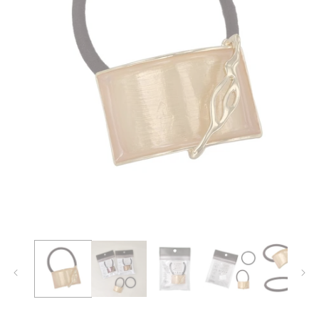
モ
ー
ダ
ル
で
メ
デ
ィ