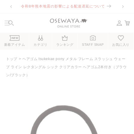
コンテ
令和8年熊本地震の影響による配達遅延について
ンツに
進む
NEW
新着アイテム
カテゴリ
ランキング
STAFF SNAP
お気に入り
トップ
ヘアゴム tsukekae pony メタル フレーム スラッシュ ウェー
ブ ライン レクタングル シック クリアカラー ヘアゴム2本付き（ブラウ
ン/ブラック）
商品情
報にス
キップ