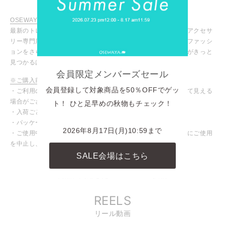
OSEWAYA / オセワヤ
最新のトレンドアイテムからマストなデイリーアイテムまで、アクセサ
リー専門店ならではの豊富な商品ラインナップ！お気に入りのファッシ
ョンをさらに引き立ててくれる、あなたにピッタリのアイテムがきっと
見つかるはず！
会員限定メンバーズセール
※ご購入前に必ずご確認ください
会員登録して対象商品を50％OFFでゲッ
・ご利用のモニターや設定により、実際の商品と色味が異なって見える
場合がございます。
ト！ ひと足早めの秋物もチェック！
・入荷ごとに色味や仕様が変わる場合がございます。
・パッケージや台紙等が変わる場合がございます。
2026年8月17日(月)10:59まで
・ご使用中、皮膚にかゆみや腫れなど異常を感じた場合は直ちにご使用
を中止し、専門医にご相談ください。
SALE会場はこちら
INSTAGRAM
商品に関連したINSTAGRAM投稿
REELS
リール動画