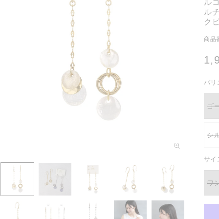
ルコ
ルチ
ク
商品番
通
1,
常
バリ
価
格
ゴ
バ
リ
エ
ー
シ
シ
バ
モ
ョ
リ
ン
ー
エ
は
ー
サイ
ダ
売
シ
ル
り
ョ
切
で
ン
ワ
れ
は
バ
メ
て
売
リ
デ
い
り
エ
ィ
る
切
ー
か
ア
れ
シ
販