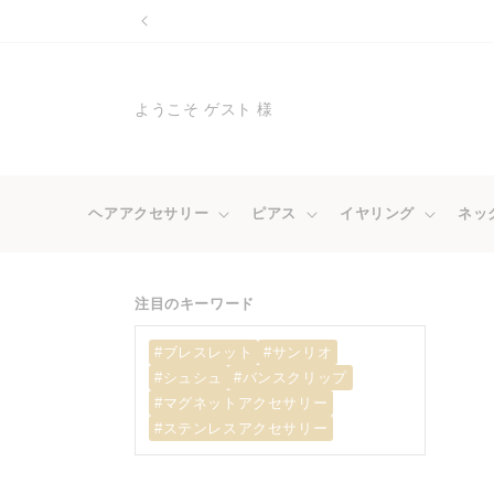
コンテ
ンツに
進む
ようこそ ゲスト 様
ヘアアクセサリー
ピアス
イヤリング
ネッ
注目のキーワード
#ブレスレット
#サンリオ
#シュシュ
#バンスクリップ
#マグネットアクセサリー
#ステンレスアクセサリー