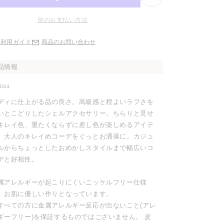
別のお支払い方法
ご利用ガイド
商品のお問い合わせ
品情報
2034
ディに仕上がる品の良さ。高級感と程よいラフさを
いとこどりしたシェルアクセサリー。ちらりと見せ
キレイ色、重たくならずに差し色が楽しめるアイテ
。大人のキレイめコーデをぐっとお洒落に。カジュ
ルからちょっとしたおめかしスタイルまで幅広いコ
デと好相性。
属アレルギーが起こりにくいニッケルフリー仕様
、お肌に優しい作りとなっています。
すべての方に金属アレルギー反応が出ないこと(アレ
ギーフリー)を保証するものではございません。 皮