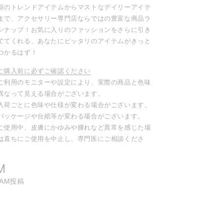
新のトレンドアイテムからマストなデイリーアイテ
まで、アクセサリー専門店ならではの豊富な商品ラ
ンナップ！お気に入りのファッションをさらに引き
ててくれる、あなたにピッタリのアイテムがきっと
つかるはず！
ご購入前に必ずご確認ください
ご利用のモニターや設定により、実際の商品と色味
異なって見える場合がございます。
入荷ごとに色味や仕様が変わる場合がございます。
パッケージや台紙等が変わる場合がございます。
ご使用中、皮膚にかゆみや腫れなど異常を感じた場
は直ちにご使用を中止し、専門医にご相談くださ
。
M
RAM投稿