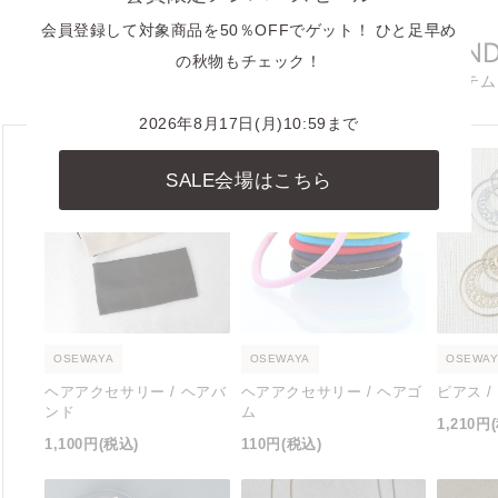
会員登録して対象商品を50％OFFでゲット！ ひと足早め
RECOMMEN
の秋物もチェック！
おすすめアイテム
2026年8月17日(月)10:59まで
SALE会場はこちら
OSEWAYA
OSEWAYA
OSEWAY
ヘアアクセサリー / ヘアバ
ヘアアクセサリー / ヘアゴ
ピアス 
ンド
ム
1,210円
1,100円
(税込)
110円
(税込)