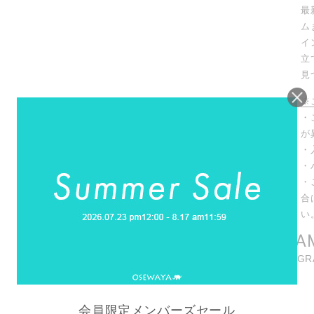
最
ム
イ
立
見
※
・
が
・
・
・
合
い
INSTAGRA
商品に関連したINSTAG
REELS
会員限定メンバーズセール
リール動画