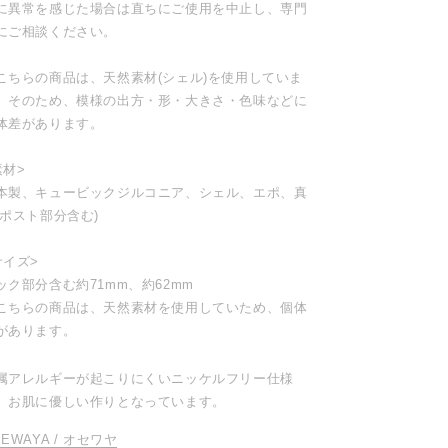
に異常を感じた場合は直ちにご使用を中止し、専門
にご相談ください。
こちらの商品は、天然素材(シェル)を使用していま
。そのため、模様の出方・形・大きさ・色味などに
体差があります。
素材>
本製、キュービックジルコニア、シェル、エポ、真
(ポスト部分含む)
サイズ>
ック部分含む約71mm、約62mm
こちらの商品は、天然素材を使用していため、個体
があります。
属アレルギーが起こりにくいニッケルフリー仕様
、お肌に優しい作りとなっています。
SEWAYA / オセワヤ