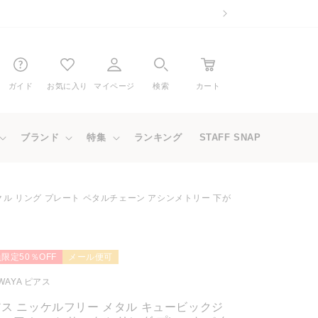
ガイド
お気に入り
マイページ
検索
カート
ブランド
特集
ランキング
STAFF SNAP
クル リング プレート ペタルチェーン アシンメトリー 下が
限定50％OFF
メール便可
WAYA ピアス
ス ニッケルフリー メタル キュービックジ