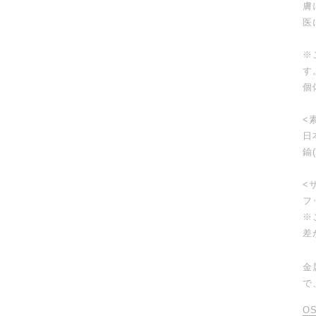
膚
医
※
す
個
<
日
鍮
<
フ
※
差
金
で
O