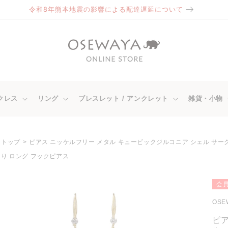
令和8年熊本地震の影響による配達遅延について
クレス
リング
ブレスレット / アンクレット
雑貨・小物
トップ
ピアス ニッケルフリー メタル キュービックジルコニア シェル サー
り ロング フックピアス
商品情
会員
報にス
キップ
OSE
ピア