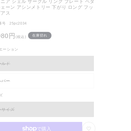
ニア シェル サークル リング プレート ペタ
ェーン アシンメトリー 下がり ロング フッ
ピアス
号 25pc2034
980円
在庫切れ
(税込)
エーション
ールド
ルバー
ズ
ンサイズ