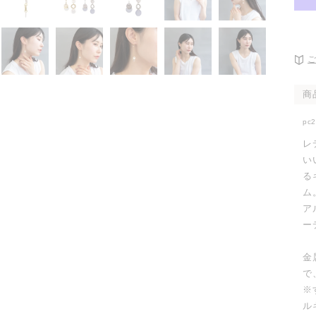
て
ョ
(1)
売
い
ン
を
で
る
は
開
き
か
売
ま
く
販
り
せ
売
切
ん
で
れ
き
て
ま
い
せ
る
商
ん
か
販
売
pc
で
き
レ
ま
せ
い
ん
る
ム
ア
ー
金
で
※
ル