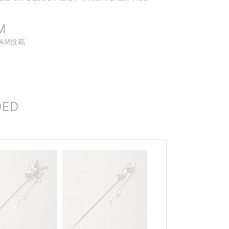
。
M
RAM投稿
DED