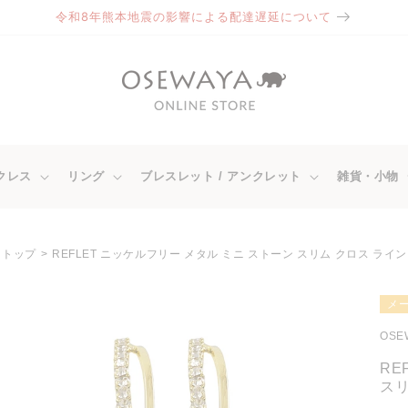
令和8年熊本地震の影響による配達遅延について
クレス
リング
ブレスレット / アンクレット
雑貨・小物
トップ
REFLET ニッケルフリー メタル ミニ ストーン スリム クロス ライ
商品情
メ
報にス
キップ
OSE
RE
スリ