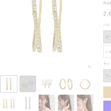
商品番
通
2,
常
バリ
価
格
ゴ
シ
サイ
モ
ー
ダ
ワ
ル
で
メ
デ
ィ
ア
(1)
を