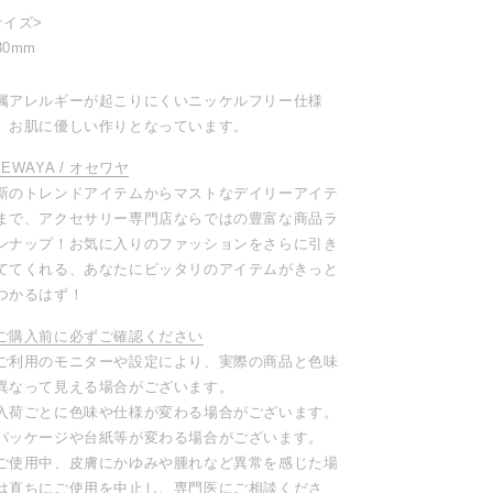
サイズ>
30mm
属アレルギーが起こりにくいニッケルフリー仕様
、お肌に優しい作りとなっています。
SEWAYA / オセワヤ
新のトレンドアイテムからマストなデイリーアイテ
まで、アクセサリー専門店ならではの豊富な商品ラ
ンナップ！お気に入りのファッションをさらに引き
ててくれる、あなたにピッタリのアイテムがきっと
つかるはず！
ご購入前に必ずご確認ください
ご利用のモニターや設定により、実際の商品と色味
異なって見える場合がございます。
入荷ごとに色味や仕様が変わる場合がございます。
パッケージや台紙等が変わる場合がございます。
ご使用中、皮膚にかゆみや腫れなど異常を感じた場
は直ちにご使用を中止し、専門医にご相談くださ