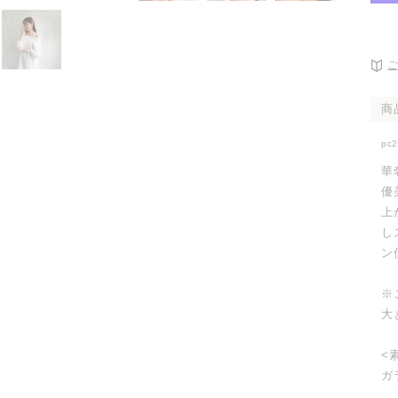
開
く
商
pc
華
優
上
し
ン
※
大
<
ガ