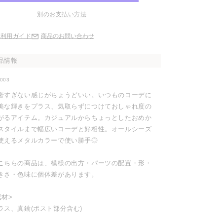
別のお支払い方法
ご利用ガイド
商品のお問い合わせ
品情報
2003
奢すぎない感じがちょうどいい。いつものコーデに
美な輝きをプラス、気取らずにつけておしゃれ度の
がるアイテム。カジュアルからちょっとしたおめか
スタイルまで幅広いコーデと好相性。オールシーズ
使えるメタルカラーで使い勝手◎
こちらの商品は、模様の出方・パーツの配置・形・
きさ・色味に個体差があります。
素材>
ラス、真鍮(ポスト部分含む)