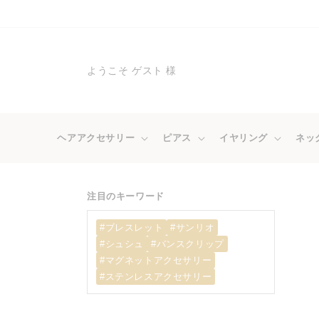
コンテ
ンツに
進む
ようこそ ゲスト 様
ヘアアクセサリー
ピアス
イヤリング
ネッ
注目のキーワード
#ブレスレット
#サンリオ
#シュシュ
#バンスクリップ
#マグネットアクセサリー
#ステンレスアクセサリー