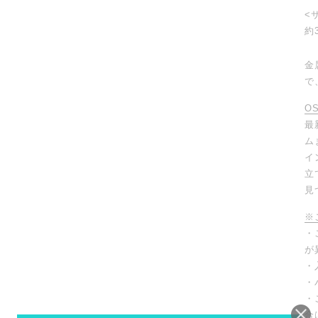
<
約
金
で
O
最
ム
イ
立
見
※
・
が
・
・
・
合