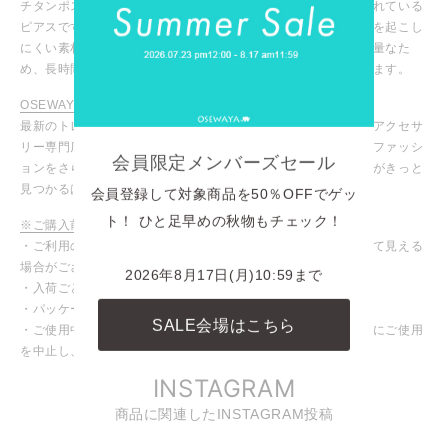
チタンポストとは、ピアスのポスト部分にチタン合金が使用されている
ピアスです。チタンは腐食や錆びに強く、金属アレルギー反応を起こし
にくい素材として知られています。また、他の金属に比べて軽量なた
め、長時間着用しても耳の負担になりにくいという特徴があります。
OSEWAYA / オセワヤ
最新のトレンドアイテムからマストなデイリーアイテムまで、アクセサ
リー専門店ならではの豊富な商品ラインナップ！お気に入りのファッシ
会員限定メンバーズセール
ョンをさらに引き立ててくれる、あなたにピッタリのアイテムがきっと
見つかるはず！
会員登録して対象商品を50％OFFでゲッ
ト！ ひと足早めの秋物もチェック！
※ご購入前に必ずご確認ください
・ご利用のモニターや設定により、実際の商品と色味が異なって見える
場合がございます。
2026年8月17日(月)10:59まで
・入荷ごとに色味や仕様が変わる場合がございます。
・パッケージや台紙等が変わる場合がございます。
SALE会場はこちら
・ご使用中、皮膚にかゆみや腫れなど異常を感じた場合は直ちにご使用
を中止し、専門医にご相談ください。
INSTAGRAM
商品に関連したINSTAGRAM投稿