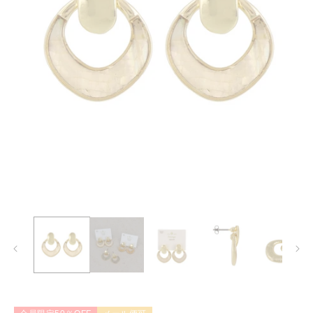
モ
ー
ダ
ル
で
メ
デ
ィ
ア
(1)