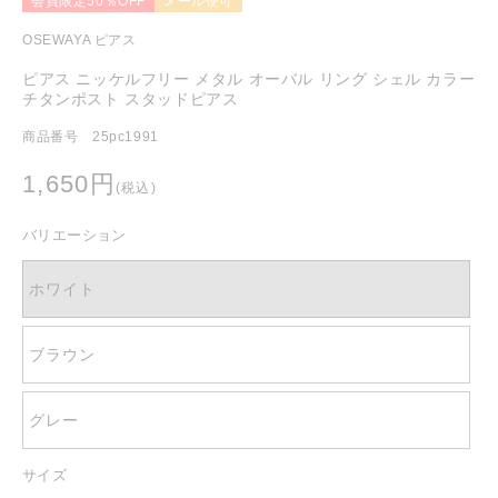
会員限定50％OFF
メール便可
を
開
OSEWAYA ピアス
く
ピアス ニッケルフリー メタル オーバル リング シェル カラー
チタンポスト スタッドピアス
商品番号 25pc1991
通
1,650円
(税込)
常
価
バリエーション
格
ホワイト
ブラウン
グレー
サイズ