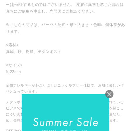
ー)を保証するものではございません。 皮膚に異常を感じた場合は
直ちにご使用を中止し、専門医にご相談ください。
※こちらの商品は、パーツの配置・形・大きさ・色味に個体差があ
ります。
<素材>
真鍮、鉄、樹脂、チタンポスト
<サイズ>
約22mm
金属アレルギーが起こりにくいニッケルフリー仕様で、お肌に優しい作
りとなっています。
チタンポストとは、ピアスのポスト部分にチタン合金が使用されている
ピアスです。チタンは腐食や錆びに強く、金属アレルギー反応を起こし
にくい素材として知られています。また、他の金属に比べて軽量なた
め、長時間着用しても耳の負担になりにくいという特徴があります。
OSEWAYA / オセワヤ