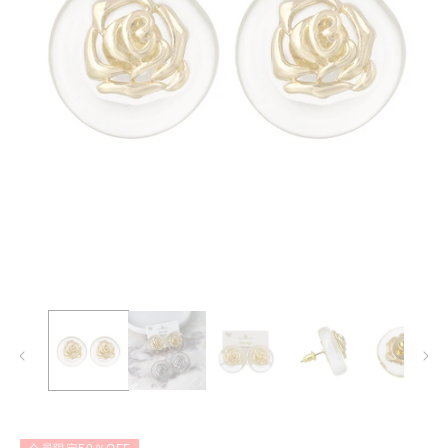
モ
ー
ダ
ル
で
メ
デ
ィ
ア
(1)