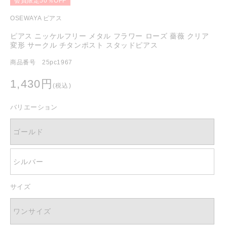
会員限定50％OFF
を
開
OSEWAYA ピアス
く
ピアス ニッケルフリー メタル フラワー ローズ 薔薇 クリア
変形 サークル チタンポスト スタッドピアス
商品番号 25pc1967
通
1,430円
(税込)
常
価
バリエーション
格
ゴールド
シルバー
サイズ
ワンサイズ