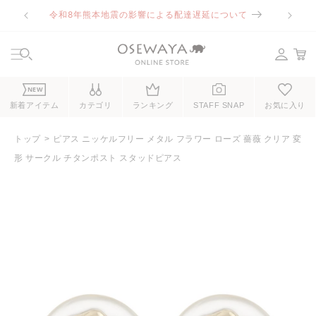
コンテ
令和8年熊本地震の影響による配達遅延について
ンツに
進む
NEW
新着アイテム
カテゴリ
ランキング
STAFF SNAP
お気に入り
トップ
ピアス ニッケルフリー メタル フラワー ローズ 薔薇 クリア 変
形 サークル チタンポスト スタッドピアス
商品情
報にス
キップ