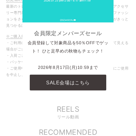
最新のトレンドアイテムからマストなデイリーアイテムまで、アクセサ
リー専門店ならではの豊富な商品ラインナップ！お気に入りのファッシ
ョンをさらに引き立ててくれる、あなたにピッタリのアイテムがきっと
見つかるはず！
会員限定メンバーズセール
※ご購入前に必ずご確認ください
・ご利用のモニターや設定により、実際の商品と色味が異なって見える
会員登録して対象商品を50％OFFでゲッ
場合がございます。
ト！ ひと足早めの秋物もチェック！
・入荷ごとに色味や仕様が変わる場合がございます。
・パッケージや台紙等が変わる場合がございます。
2026年8月17日(月)10:59まで
・ご使用中、皮膚にかゆみや腫れなど異常を感じた場合は直ちにご使用
を中止し、専門医にご相談ください。
SALE会場はこちら
INSTAGRAM
商品に関連したINSTAGRAM投稿
REELS
リール動画
RECOMMENDED