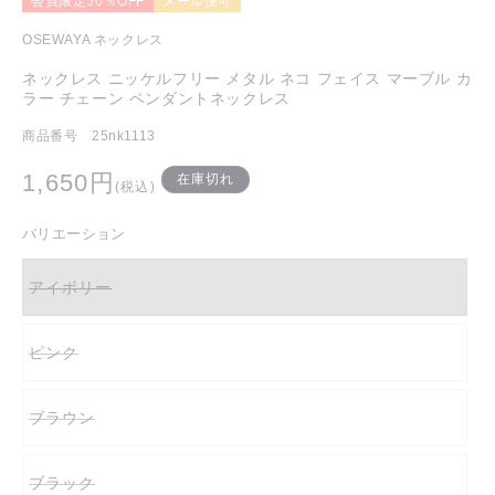
会員限定50％OFF
メール便可
を
開
OSEWAYA ネックレス
く
ネックレス ニッケルフリー メタル ネコ フェイス マーブル カ
ラー チェーン ペンダントネックレス
商品番号 25nk1113
通
1,650円
在庫切れ
(税込)
常
価
バリエーション
格
アイボリー
バ
リ
エ
ー
ピンク
シ
バ
ョ
リ
ン
エ
は
ー
売
ブラウン
シ
バ
り
ョ
リ
切
ン
エ
れ
は
ー
て
売
ブラック
シ
バ
い