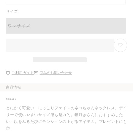
り
ョ
リ
る
切
ン
エ
か
れ
は
ー
サイズ
販
て
売
シ
売
い
り
ョ
で
る
切
ン
き
か
ワンサイズ
れ
は
バ
ま
販
て
売
リ
せ
売
い
り
エ
ん
で
る
切
ー
き
か
れ
シ
ま
販
て
ョ
せ
売
い
ン
ん
で
る
は
き
か
売
ま
販
り
せ
売
切
ん
ご利用ガイド
商品のお問い合わせ
で
れ
き
て
ま
い
せ
る
商品情報
ん
か
販
売
nk1113
で
き
とにかく可愛い、にっこりフェイスのネコちゃんネックレス。デイ
ま
せ
リーで使いやすいサイズ感も魅力的。猫好きさんにおすすめした
ん
い、鏡をみるたびにテンションの上がるアイテム。プレゼントにも
◎