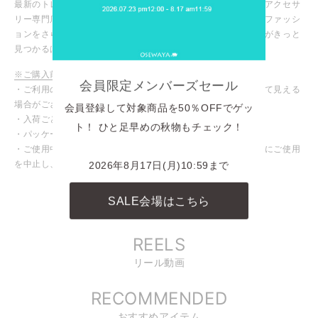
最新のトレンドアイテムからマストなデイリーアイテムまで、アクセサ
リー専門店ならではの豊富な商品ラインナップ！お気に入りのファッシ
ョンをさらに引き立ててくれる、あなたにピッタリのアイテムがきっと
見つかるはず！
※ご購入前に必ずご確認ください
会員限定メンバーズセール
・ご利用のモニターや設定により、実際の商品と色味が異なって見える
場合がございます。
会員登録して対象商品を50％OFFでゲッ
・入荷ごとに色味や仕様が変わる場合がございます。
ト！ ひと足早めの秋物もチェック！
・パッケージや台紙等が変わる場合がございます。
・ご使用中、皮膚にかゆみや腫れなど異常を感じた場合は直ちにご使用
を中止し、専門医にご相談ください。
2026年8月17日(月)10:59まで
INSTAGRAM
SALE会場はこちら
商品に関連したINSTAGRAM投稿
REELS
リール動画
RECOMMENDED
おすすめアイテム