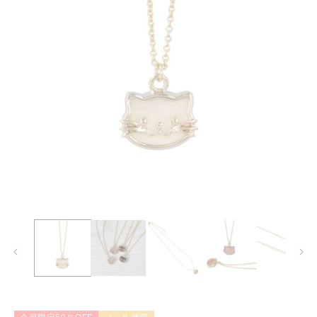
モ
ー
ダ
ル
で
メ
デ
ィ
ア
(1)