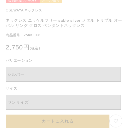
会員限定50％OFF
メール便可
を
開
OSEWAYA ネックレス
く
ネックレス ニッケルフリー sable silver メタル トリプル オー
バル リング クロス ペンダントネックレス
商品番号 25nk1108
通
2,750円
(税込)
常
価
バリエーション
格
シルバー
サイズ
ワンサイズ
カートに入れる