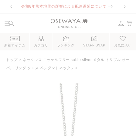
コンテ
令和8年熊本地震の影響による配達遅延について
ンツに
進む
NEW
新着アイテム
カテゴリ
ランキング
STAFF SNAP
お気に入り
トップ
ネックレス ニッケルフリー sable silver メタル トリプル オー
バル リング クロス ペンダントネックレス
商品情
報にス
キップ