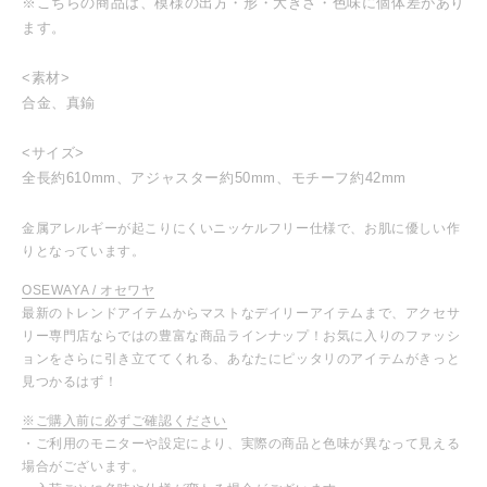
※こちらの商品は、模様の出方・形・大きさ・色味に個体差があり
ます。
<素材>
合金、真鍮
<サイズ>
全長約610mm、アジャスター約50mm、モチーフ約42mm
金属アレルギーが起こりにくいニッケルフリー仕様で、お肌に優しい作
りとなっています。
OSEWAYA / オセワヤ
最新のトレンドアイテムからマストなデイリーアイテムまで、アクセサ
リー専門店ならではの豊富な商品ラインナップ！お気に入りのファッシ
ョンをさらに引き立ててくれる、あなたにピッタリのアイテムがきっと
見つかるはず！
※ご購入前に必ずご確認ください
・ご利用のモニターや設定により、実際の商品と色味が異なって見える
場合がございます。