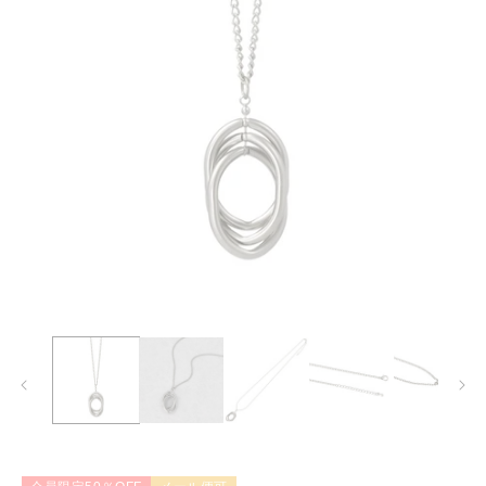
モ
ー
ダ
ル
で
メ
デ
ィ
ア
(1)