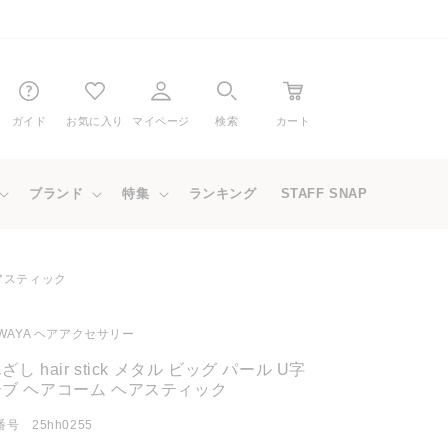
ガイド
お気に入り
マイページ
検索
カート
ブランド
特集
ランキング
STAFF SNAP
 ヘアスティック
EWAYA ヘアアクセサリー
ざし hair stick メタル ビッグ パール U字
ブ ヘアコーム ヘアスティック
号 25hh0255