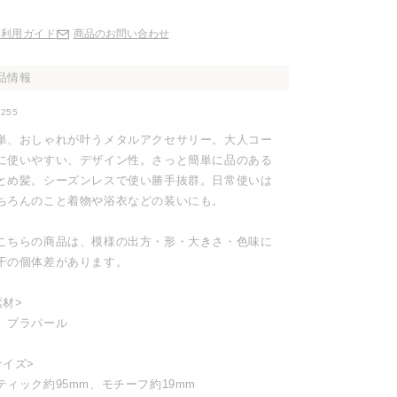
ご利用ガイド
商品のお問い合わせ
品情報
0255
単、おしゃれが叶うメタルアクセサリー。大人コー
に使いやすい、デザイン性。さっと簡単に品のある
とめ髪。シーズンレスで使い勝手抜群。日常使いは
ちろんのこと着物や浴衣などの装いにも。
こちらの商品は、模様の出方・形・大きさ・色味に
干の個体差があります。
素材>
、プラパール
サイズ>
ティック約95mm、モチーフ約19mm