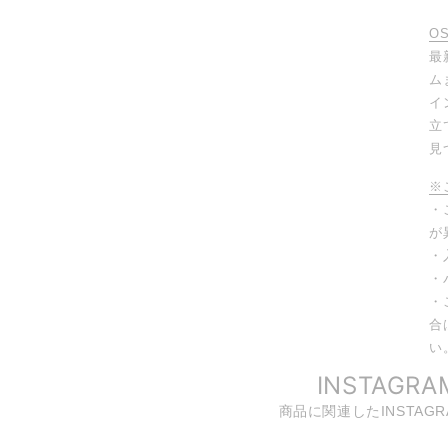
O
最
ム
イ
立
見
※
・
が
・
・
・
合
い
INSTAGRA
商品に関連したINSTAG