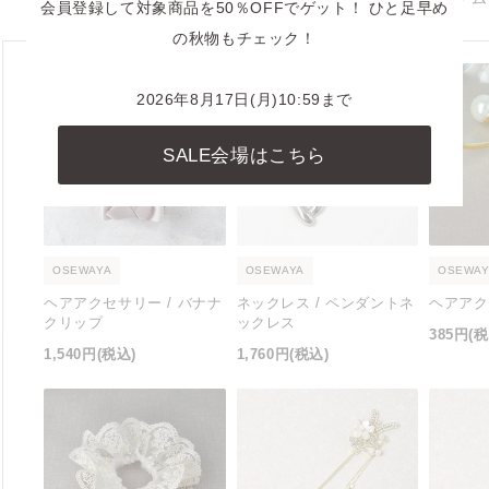
会員登録して対象商品を50％OFFでゲット！ ひと足早め
の秋物もチェック！
2026年8月17日(月)10:59まで
SALE会場はこちら
OSEWAYA
OSEWAYA
OSEWAY
ヘアアクセサリー / バナナ
ネックレス / ペンダントネ
ヘアアク
クリップ
ックレス
385円
(税
1,540円
(税込)
1,760円
(税込)