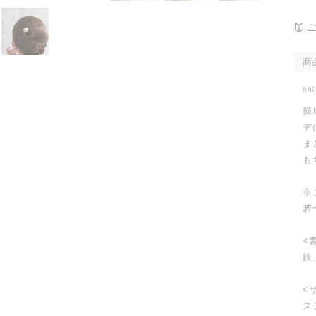
開
く
商
hh
簡
デ
ま
も
※
若
<
鉄
<
ス