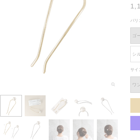
通
1,
常
バリ
価
格
ゴ
シ
サイ
モ
ワ
ー
ダ
ル
で
メ
デ
ィ
ア
(1)
を