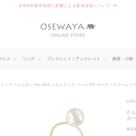
令和8年熊本地震の影響による配達遅延について
クレス
リング
ブレスレット / アンクレット
雑貨・小物
トップ
かんざし hair stick メタル ビッグ パール U字 カーブ ヘアコーム
商品情
OS
報にス
キップ
かん
カー
商品番