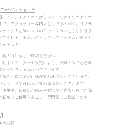
SEWAYA / オセワヤ
新のトレンドアイテムからマストなデイリーアイテ
まで、アクセサリー専門店ならではの豊富な商品ラ
ンナップ！お気に入りのファッションをさらに引き
ててくれる、あなたにピッタリのアイテムがきっと
つかるはず！
ご購入前に必ずご確認ください
ご利用のモニターや設定により、実際の商品と色味
異なって見える場合がございます。
入荷ごとに色味や仕様が変わる場合がございます。
パッケージや台紙等が変わる場合がございます。
ご使用中、皮膚にかゆみや腫れなど異常を感じた場
は直ちにご使用を中止し、専門医にご相談くださ
。
M
RAM投稿