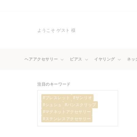
コンテ
ンツに
進む
ようこそ ゲスト 様
ヘアアクセサリー
ピアス
イヤリング
ネッ
注目のキーワード
#ブレスレット
#サンリオ
#シュシュ
#バンスクリップ
#マグネットアクセサリー
#ステンレスアクセサリー