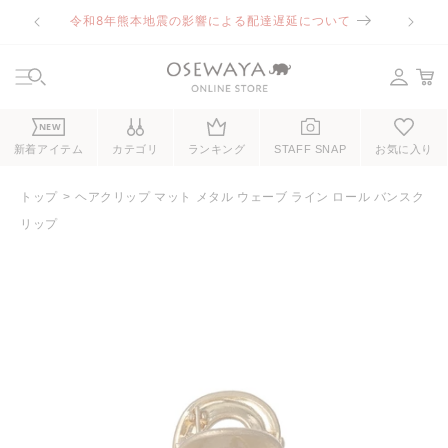
コンテ
令和8年熊本地震の影響による配達遅延について
ンツに
進む
NEW
新着アイテム
カテゴリ
ランキング
STAFF SNAP
お気に入り
トップ
ヘアクリップ マット メタル ウェーブ ライン ロール バンスク
リップ
商品情
報にス
キップ