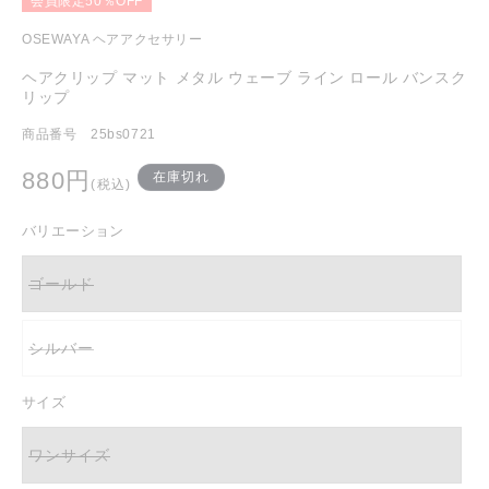
会員限定50％OFF
を
開
OSEWAYA ヘアアクセサリー
く
ヘアクリップ マット メタル ウェーブ ライン ロール バンスク
リップ
商品番号 25bs0721
通
880円
在庫切れ
(税込)
常
価
バリエーション
格
ゴールド
バ
リ
エ
ー
シルバー
シ
バ
ョ
リ
ン
エ
は
ー
サイズ
売
シ
り
ョ
切
ン
ワンサイズ
れ
は
バ
て
売
リ
い