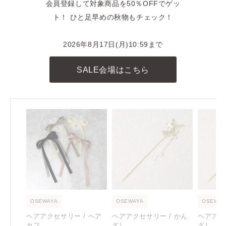
商品に関連したINSTAGRAM投稿
会員登録して対象商品を50％OFFでゲッ
ト！ ひと足早めの秋物もチェック！
REELS
リール動画
2026年8月17日(月)10:59まで
RECOMMENDED
SALE会場はこちら
おすすめアイテム
OSEWAYA
OSEWAYA
OSEWAY
ヘアアクセサリー / ヘア
ヘアアクセサリー / かん
ヘアアク
カフ
ざし
ざし