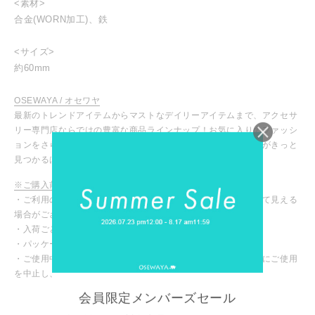
<素材>
合金(WORN加工)、鉄
<サイズ>
約60mm
OSEWAYA / オセワヤ
最新のトレンドアイテムからマストなデイリーアイテムまで、アクセサ
リー専門店ならではの豊富な商品ラインナップ！お気に入りのファッシ
ョンをさらに引き立ててくれる、あなたにピッタリのアイテムがきっと
見つかるはず！
※ご購入前に必ずご確認ください
・ご利用のモニターや設定により、実際の商品と色味が異なって見える
場合がございます。
・入荷ごとに色味や仕様が変わる場合がございます。
・パッケージや台紙等が変わる場合がございます。
・ご使用中、皮膚にかゆみや腫れなど異常を感じた場合は直ちにご使用
を中止し、専門医にご相談ください。
INSTAGRAM
会員限定メンバーズセール