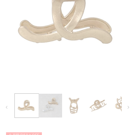
モ
ー
ダ
ル
で
メ
デ
ィ
ア
(1)