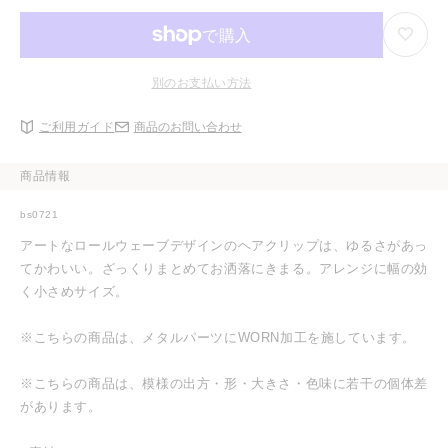
り
エ
る
切
ー
か
れ
シ
販
て
ョ
売
い
ン
で
る
は
き
別のお支払い方法
か
売
ま
販
り
せ
売
切
ん
ご利用ガイド
商品のお問い合わせ
で
れ
き
て
ま
い
せ
る
商品情報
ん
か
販
売
bs0721
で
き
アートなロールウェーブデザインのヘアクリップは、ゆるさがあっ
ま
せ
てかわいい。ざっくりまとめてお洒落にきまる。アレンジに幅の効
ん
く小さめサイズ。
※こちらの商品は、メタルパーツにWORN加工を施しています。
※こちらの商品は、模様の出方・形・大きさ・色味に若干の個体差
があります。