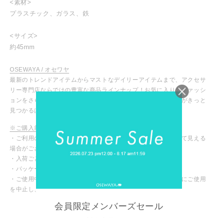
<素材>
プラスチック、ガラス、鉄
<サイズ>
約45mm
OSEWAYA / オセワヤ
最新のトレンドアイテムからマストなデイリーアイテムまで、アクセサ
リー専門店ならではの豊富な商品ラインナップ！お気に入りのファッシ
ョンをさらに引き立ててくれる、あなたにピッタリのアイテムがきっと
見つかるはず！
※ご購入前に必ずご確認ください
・ご利用のモニターや設定により、実際の商品と色味が異なって見える
場合がございます。
・入荷ごとに色味や仕様が変わる場合がございます。
・パッケージや台紙等が変わる場合がございます。
・ご使用中、皮膚にかゆみや腫れなど異常を感じた場合は直ちにご使用
を中止し、専門医にご相談ください。
INSTAGRAM
会員限定メンバーズセール