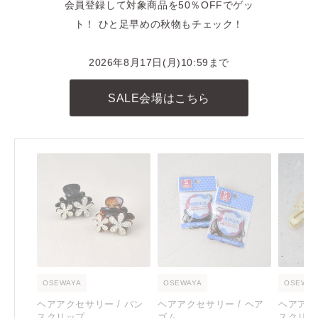
商品に関連したINSTAGRAM投稿
会員登録して対象商品を50％OFFでゲッ
ト！ ひと足早めの秋物もチェック！
REELS
リール動画
2026年8月17日(月)10:59まで
RECOMMENDED
SALE会場はこちら
おすすめアイテム
OSEWAYA
OSEWAYA
OSEWAY
ヘアアクセサリー / バン
ヘアアクセサリー / ヘア
ヘアアク
スクリップ
ゴム
スクリッ