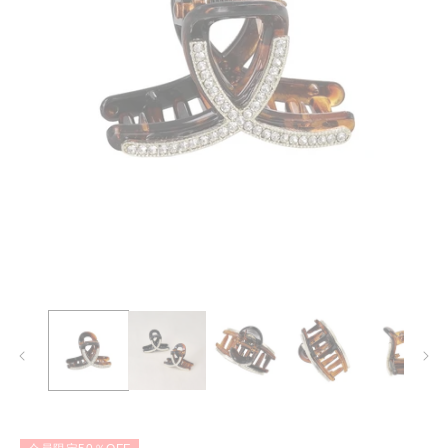
モ
ー
ダ
ル
で
メ
デ
ィ
ア
(1)