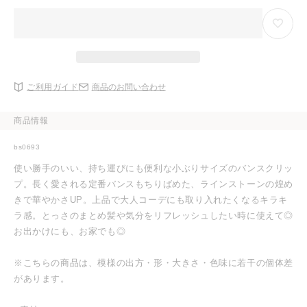
り
エ
る
切
ー
か
れ
シ
販
て
ョ
売
い
ン
で
る
は
き
か
売
ま
販
り
せ
売
切
ん
ご利用ガイド
商品のお問い合わせ
で
れ
き
て
ま
い
せ
る
商品情報
ん
か
販
売
bs0693
で
き
使い勝手のいい、持ち運びにも便利な小ぶりサイズのバンスクリッ
ま
せ
プ。長く愛される定番バンスもちりばめた、ラインストーンの煌め
ん
きで華やかさUP。上品で大人コーデにも取り入れたくなるキラキ
ラ感。とっさのまとめ髪や気分をリフレッシュしたい時に使えて◎
お出かけにも、お家でも◎
※こちらの商品は、模様の出方・形・大きさ・色味に若干の個体差
があります。