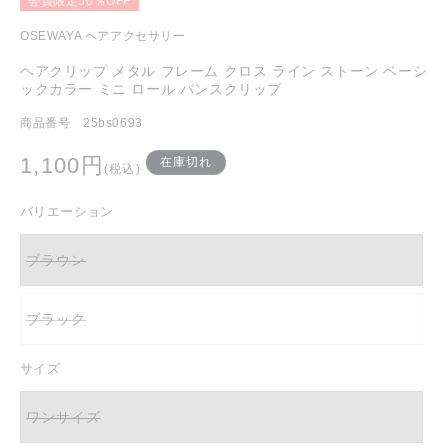
会員限定50％OFF
を
開
OSEWAYA ヘアアクセサリー
く
ヘアクリップ メタル フレーム クロス ライン ストーン ベーシ
ックカラー ミニ ロール バンスクリップ
商品番号 25bs0693
通
1,100円
在庫切れ
(税込)
常
価
バリエーション
格
ブラウン
バ
リ
エ
ー
ブラック
シ
バ
ョ
リ
ン
エ
は
ー
サイズ
売
シ
り
ョ
切
ン
ワンサイズ
れ
は
バ
て
売
リ
い