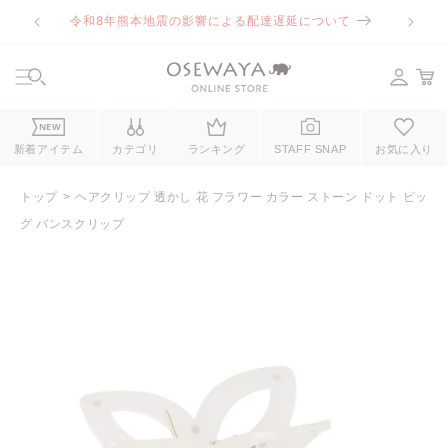
コンテ
令和8年熊本地震の影響による配達遅延について
ンツに
進む
NEW
新着アイテム
カテゴリ
ランキング
STAFF SNAP
お気に入り
トップ
ヘアクリップ 透かし 花 フラワー カラー ストーン ドット ビッ
グ バンスクリップ
商品情
報にス
キップ