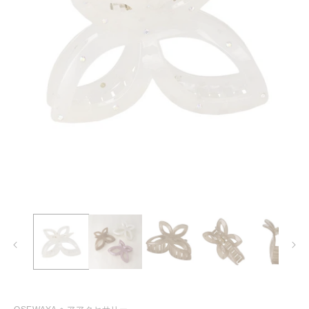
モ
ー
ダ
ル
で
メ
デ
ィ
ア
(1)