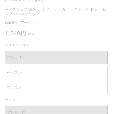
OSEWAYA ヘアアクセサリー
を
開
ヘアクリップ 透かし 花 フラワー カラー ストーン ドット ビ
く
ッグ バンスクリップ
商品番号 25bs0657
通
1,540円
(税込)
常
価
バリエーション
格
アイボリー
パープル
ブラウン
サイズ
ワンサイズ