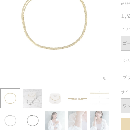
商品番
通
1,
常
バリ
価
格
ゴ
シ
モ
ブ
ー
ダ
ル
サイ
で
メ
ワ
デ
ィ
ア
(1)
を