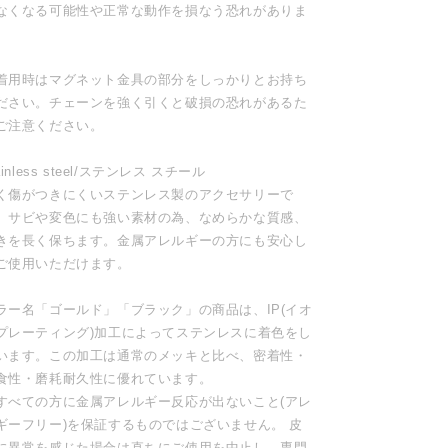
なくなる可能性や正常な動作を損なう恐れがありま
。
着用時はマグネット金具の部分をしっかりとお持ち
ださい。チェーンを強く引くと破損の恐れがあるた
ご注意ください。
ainless steel/ステンレス スチール
く傷がつきにくいステンレス製のアクセサリーで
。サビや変色にも強い素材の為、なめらかな質感、
きを長く保ちます。金属アレルギーの方にも安心し
ご使用いただけます。
ラー名「ゴールド」「ブラック」の商品は、IP(イオ
プレーティング)加工によってステンレスに着色をし
います。この加工は通常のメッキと比べ、密着性・
食性・磨耗耐久性に優れています。
すべての方に金属アレルギー反応が出ないこと(アレ
ギーフリー)を保証するものではございません。 皮
に異常を感じた場合は直ちにご使用を中止し、専門