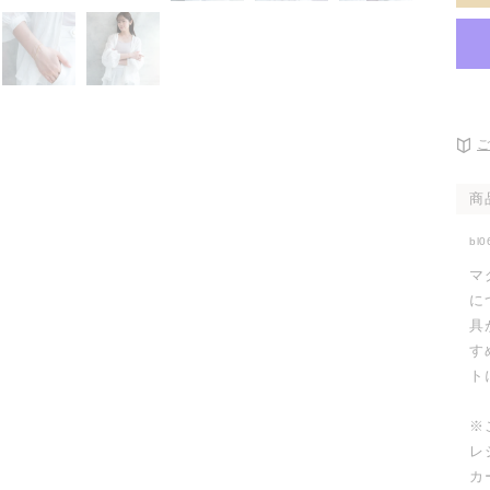
開
く
商
bl0
マ
に
具
す
ト
※
レ
カ