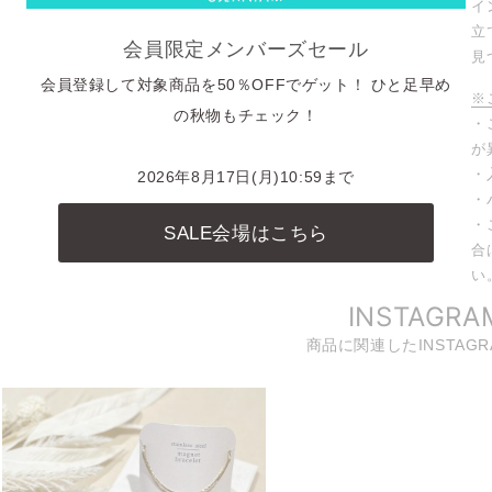
イ
立
会員限定メンバーズセール
見
会員登録して対象商品を50％OFFでゲット！ ひと足早め
※
の秋物もチェック！
・
が
・
2026年8月17日(月)10:59まで
・
・
SALE会場はこちら
合
い
INSTAGRA
商品に関連したINSTAG