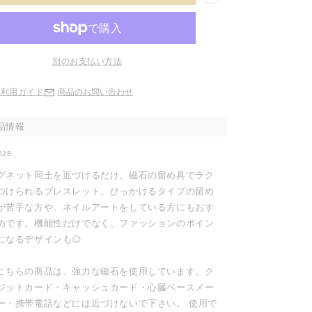
別のお支払い方法
ご利用ガイド
商品のお問い合わせ
品情報
628
グネット同士を近づけるだけ、磁石の留め具でラク
つけられるブレスレット。ひっかけるタイプの留め
が苦手な方や、ネイルアートをしている方にもおす
めです。機能性だけでなく、ファッションのポイン
になるデザインも◎
こちらの商品は、強力な磁石を使用しています。ク
ジットカード・キャッシュカード・心臓ペースメー
ー・携帯電話などには近づけないで下さい。 使用で