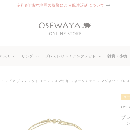
令和8年熊本地震の影響による配達遅延について
クレス
リング
ブレスレット / アンクレット
雑貨・小物
トップ
ブレスレット ステンレス 2連 細 スネークチェーン マグネットブレ
商品情
メ
報にス
キップ
OSE
ブレ
ー