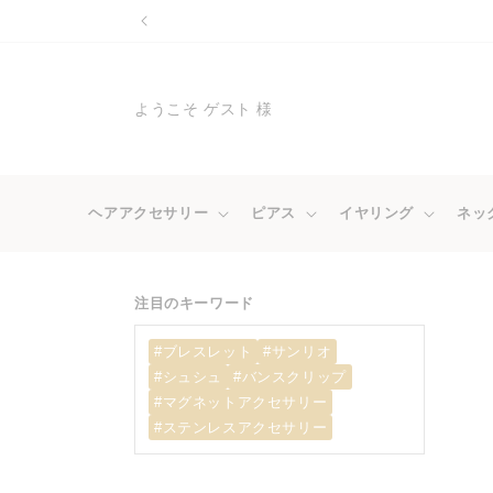
コンテ
ンツに
進む
ようこそ ゲスト 様
ヘアアクセサリー
ピアス
イヤリング
ネッ
注目のキーワード
#ブレスレット
#サンリオ
#シュシュ
#バンスクリップ
#マグネットアクセサリー
#ステンレスアクセサリー