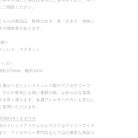
にご相談ください。
こちらの商品は、模様の出方・形・大きさ・色味に
干の個体差があります。
素材>
テンレス、マグネット
サイズ>
長約173mm、幅約1mm
く傷がつきにくいステンレス製のアクセサリーで
。サビや変色にも強い素材の為、なめらかな質感、
きを長く保ちます。金属アレルギーの方にも安心し
ご使用いただけます。
SEWAYA / オセワヤ
新のトレンドアイテムからマストなデイリーアイテ
まで、アクセサリー専門店ならではの豊富な商品ラ