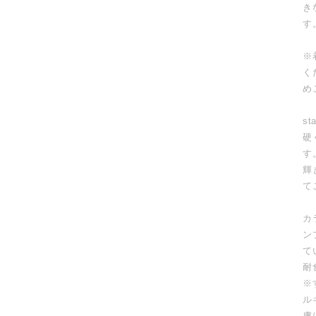
き
す
※
く
め
st
硬
す
輝
て
カ
ン
て
耐
※
ル
膚