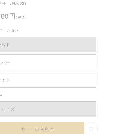
号 25bl0628
980円
(税込)
エーション
ールド
ルバー
ラック
ズ
ンサイズ
カートに入れる