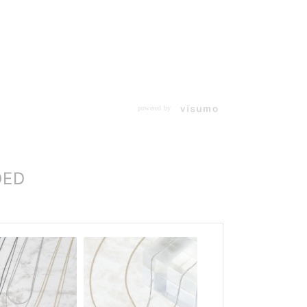
powered by
DED