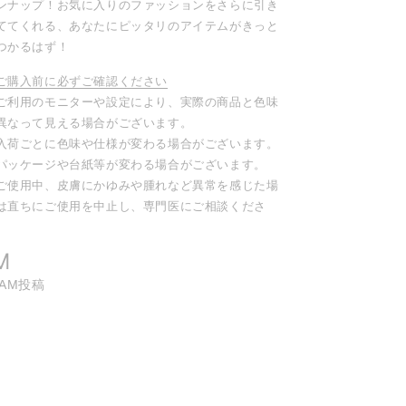
ンナップ！お気に入りのファッションをさらに引き
ててくれる、あなたにピッタリのアイテムがきっと
つかるはず！
ご購入前に必ずご確認ください
ご利用のモニターや設定により、実際の商品と色味
異なって見える場合がございます。
入荷ごとに色味や仕様が変わる場合がございます。
パッケージや台紙等が変わる場合がございます。
ご使用中、皮膚にかゆみや腫れなど異常を感じた場
は直ちにご使用を中止し、専門医にご相談くださ
。
M
RAM投稿