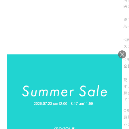
医
※
若
<
ス
<
全
硬
す
輝
て
O
最
ム