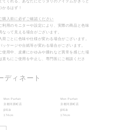
ててくれる、あなたにピッタリのアイテムがきっと
つかるはず！
ご購入前に必ずご確認ください
ご利用のモニターや設定により、実際の商品と色味
異なって見える場合がございます。
入荷ごとに色味や仕様が変わる場合がございます。
パッケージや台紙等が変わる場合がございます。
ご使用中、皮膚にかゆみや腫れなど異常を感じた場
は直ちにご使用を中止し、専門医にご相談くださ
。
ーディネート
Mon Parfait
Mon Parfait
京都河原町店
京都河原町店
pica
pica
174cm
174cm