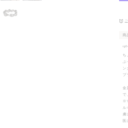
開
く
商
rg0
ち
ぷ
ン
プ
金
で
※
ル
膚
医