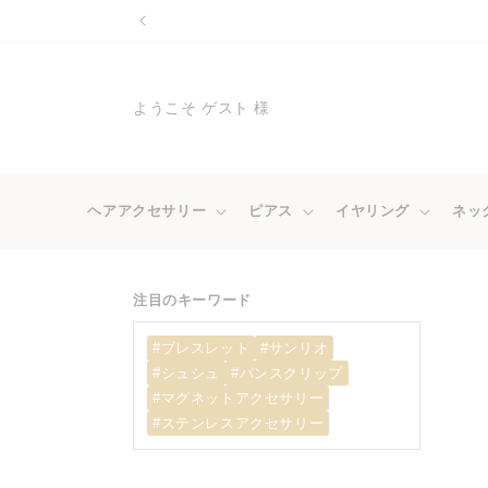
コンテ
ンツに
進む
ようこそ ゲスト 様
ヘアアクセサリー
ピアス
イヤリング
ネッ
注目のキーワード
#ブレスレット
#サンリオ
#シュシュ
#バンスクリップ
#マグネットアクセサリー
#ステンレスアクセサリー