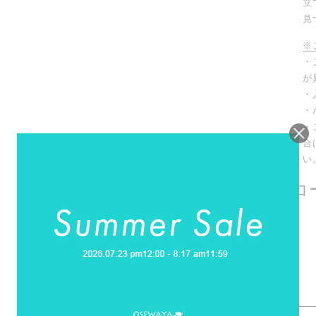
立
見
※
・
が
・
・
・
合
い
この商品を使用したコ
Mon Parfait
Mon Parfait
京都河原町店
京都河原町店
momiji
momiji
151cm
151cm