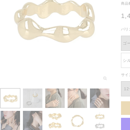
商品番
通
1,
常
バリ
価
格
ゴ
シ
サイ
モ
ー
ダ
1
ル
で
メ
デ
ィ
ア
(1)
を