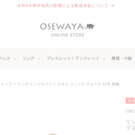
2026/８月 夏季休業のお知らせ
クレス
リング
ブレスレット / アンクレット
雑貨・小物
トップ
リング ニッケルフリー メタル ぷっくり ウェーブ 12号 指輪
商品情
会員
報にス
キップ
OSE
リン
ブ 