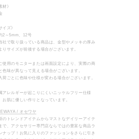
素材》
金
サイズ》
約2～5mm、12号
当社で取り扱っている商品は、金型やメッキの厚み
よりサイズが前後する場合がございます。
ご使用のモニターまたは画面設定により、実際の商
と色味が異なって見える場合がございます。
入荷ごとに色味や仕様が変わる場合がございます。
属アレルギーが起こりにくいニッケルフリー仕様
、お肌に優しい作りとなっています。
SEWAYA / オセワヤ
新のトレンドアイテムからマストなデイリーアイテ
まで、アクセサリー専門店ならではの豊富な商品ラ
ンナップ！お気に入りのファッションをさらに引き