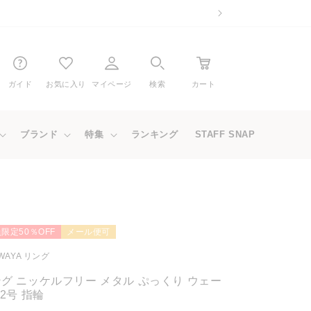
ガイド
お気に入り
マイページ
検索
カート
ブランド
特集
ランキング
STAFF SNAP
限定50％OFF
メール便可
WAYA リング
グ ニッケルフリー メタル ぷっくり ウェー
12号 指輪