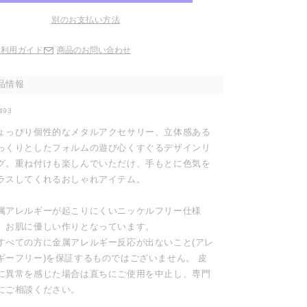
別のお支払い方法
ご利用ガイド
商品のお問い合わせ
品情報
493
ょっぴり個性的なメタルアクセサリー、立体感ある
っくりとしたフォルムの遊び心くすぐるデザインリ
グ。重ね付けも楽しんでいただけ、手もとに色気を
ラスしてくれるおしゃれアイテム。
属アレルギーが起こりにくいニッケルフリー仕様
、お肌に優しい作りとなっています。
すべての方に金属アレルギー反応が出ないこと(アレ
ギーフリー)を保証するものではございません。 皮
に異常を感じた場合は直ちにご使用を中止し、専門
にご相談ください。