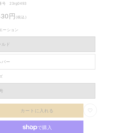
号 23rg0493
430円
(税込)
エーション
ールド
ルバー
ズ
2号
カートに入れる