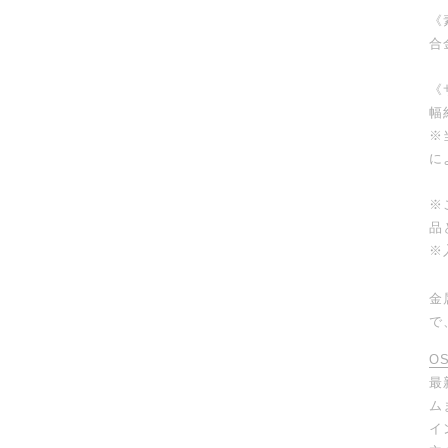
《
合
《
幅
※
に
※
品
※
金
で
O
最
ム
イ