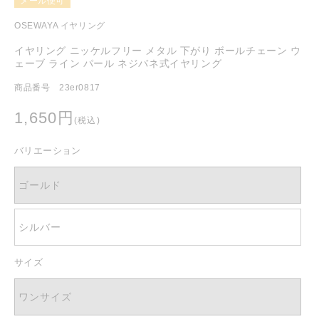
メール便可
を
開
OSEWAYA イヤリング
く
イヤリング ニッケルフリー メタル 下がり ボールチェーン ウ
ェーブ ライン パール ネジバネ式イヤリング
商品番号 23er0817
通
1,650円
(税込)
常
価
バリエーション
格
ゴールド
シルバー
サイズ
ワンサイズ