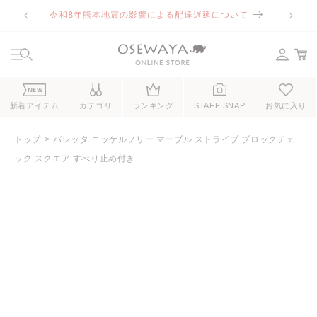
コンテ
令和8年熊本地震の影響による配達遅延について
ンツに
進む
NEW
新着アイテム
カテゴリ
ランキング
STAFF SNAP
お気に入り
トップ
バレッタ ニッケルフリー マーブル ストライプ ブロックチェ
ック スクエア すべり止め付き
商品情
報にス
キップ