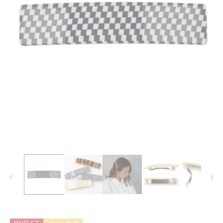
モ
ー
ダ
ル
で
メ
デ
ィ
ア
(1)