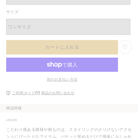
り
ョ
る
切
ン
か
れ
は
サイズ
販
て
売
売
い
り
で
る
切
き
か
ワンサイズ
れ
ま
販
て
せ
売
い
ん
で
る
き
か
カートに入れる
ま
販
せ
売
ん
で
き
ま
せ
ん
別のお支払い方法
ご利用ガイド
商品のお問い合わせ
商品情報
vt0168
こだわり感ある模様や柄ものは、スタイリングのさりげないアクセ
ントにぴったりなアイテム。パチッと留めるだけで簡単におしゃれ