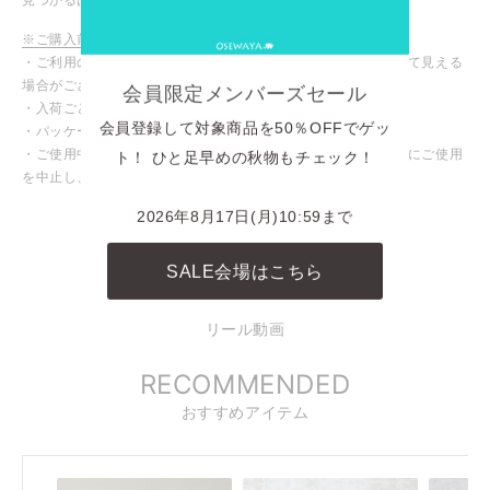
※ご購入前に必ずご確認ください
・ご利用のモニターや設定により、実際の商品と色味が異なって見える
場合がございます。
会員限定メンバーズセール
・入荷ごとに色味や仕様が変わる場合がございます。
会員登録して対象商品を50％OFFでゲッ
・パッケージや台紙等が変わる場合がございます。
・ご使用中、皮膚にかゆみや腫れなど異常を感じた場合は直ちにご使用
ト！ ひと足早めの秋物もチェック！
を中止し、専門医にご相談ください。
INSTAGRAM
2026年8月17日(月)10:59まで
商品に関連したINSTAGRAM投稿
SALE会場はこちら
REELS
リール動画
RECOMMENDED
おすすめアイテム