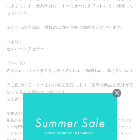
にきまります。金具部分は、すべり止め付きでズレにくい仕様にな
っています。
※こちらの商品は、模様の出方や色味に個体差がございます。
《素材》
セルロースアセテート
《サイズ》
約8.8cm、バレッタ金具：長さ約7.8cm、幅約1cm、高さ約1.2cm
※ご使用のモニターまたは画面設定により、実際の商品と色味が異
なって見える場合がございます。
※入荷ごとに色味や仕様が変わる場合がございます。
OSEWAYA / オセワヤ
最新のトレンドアイテムからマストなデイリーアイテムまで、アクセサ
リー専門店ならではの豊富な商品ラインナップ！お気に入りのファッシ
ョンをさらに引き立ててくれる、あなたにピッタリのアイテムがきっと
見つかるはず！