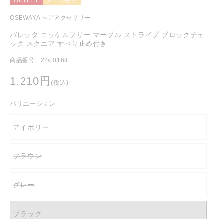
OUTLET
メール便可
を
開
OSEWAYA ヘアアクセサリー
く
バレッタ ニッケルフリー マーブル ストライプ ブロックチェ
ック スクエア すべり止め付き
商品番号 22vt0168
通
1,210円
(税込)
常
価
バリエーション
格
アイボリー
バ
リ
エ
ー
ブラウン
シ
バ
ョ
リ
ン
エ
は
ー
売
グレー
シ
バ
り
ョ
リ
切
ン
エ
れ
は
ー
て
売
ブラック
シ
い