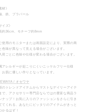
素材》
鍮、鉄、プラパール
サイズ》
長約36cm、モチーフ約8mm
ご使用のモニターまたは画面設定により、実際の商
と色味が異なって見える場合がございます。
入荷ごとに色味や仕様が変わる場合がございます。
属アレルギーが起こりにくいニッケルフリー仕様
、お肌に優しい作りとなっています。
SEWAYA / オセワヤ
新のトレンドアイテムからマストなデイリーアイテ
まで、アクセサリー専門店ならではの豊富な商品ラ
ンナップ！お気に入りのファッションをさらに引き
ててくれる、あなたにピッタリのアイテムがきっと
つかるはず！