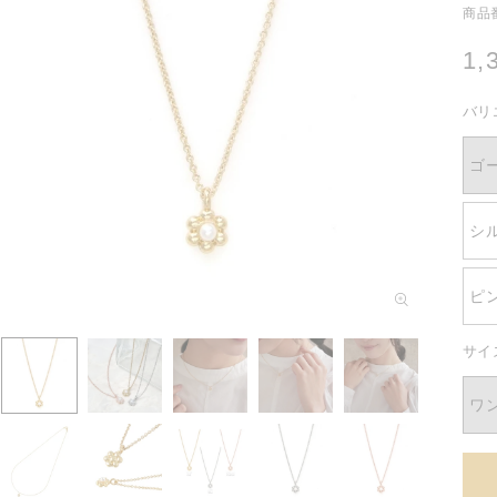
商品番
通
1,
常
バリ
価
格
ゴ
シ
モ
ピ
ー
ダ
ル
サイ
で
メ
ワ
デ
ィ
ア
(1)
を