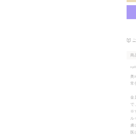
開
く
商
np
奥
常
金
で
※
ル
膚
医