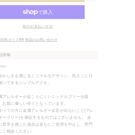
別のお支払い方法
ご利用ガイド
商品のお問い合わせ
品情報
0400
ゆかしさを感じるミニマルなデザイン、気さくに日
使いできるシンプルアクセ。
属アレルギーが起こりにくいニッケルフリー仕様
、お肌に優しい作りとなっています。
すべての方に金属アレルギー反応が出ないこと(アレ
ギーフリー)を保証するものではございません。 皮
に異常を感じた場合は直ちにご使用を中止し、専門
にご相談ください。