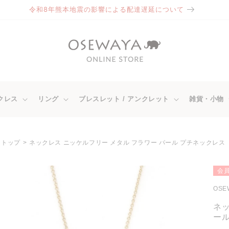
令和8年熊本地震の影響による配達遅延について
クレス
リング
ブレスレット / アンクレット
雑貨・小物
トップ
ネックレス ニッケルフリー メタル フラワー パール プチネックレス
商品情
会員
報にス
キップ
OSE
ネッ
ール