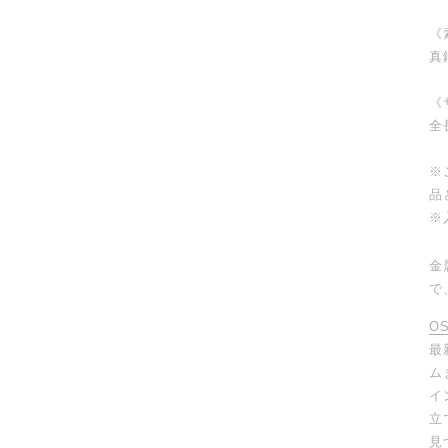
《
真
《
全
※
品
※
金
で
O
最
ム
イ
立
見