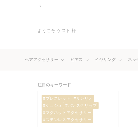
コンテ
ンツに
進む
ようこそ ゲスト 様
ヘアアクセサリー
ピアス
イヤリング
ネッ
注目のキーワード
#ブレスレット
#サンリオ
#シュシュ
#バンスクリップ
#マグネットアクセサリー
#ステンレスアクセサリー