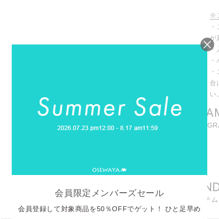
※
・
が
・
・
・
合
い
INSTAGRA
商品に関連したINSTAG
REELS
リール動画
RECOMMEN
会員限定メンバーズセール
おすすめアイテム
会員登録して対象商品を50％OFFでゲット！ ひと足早め