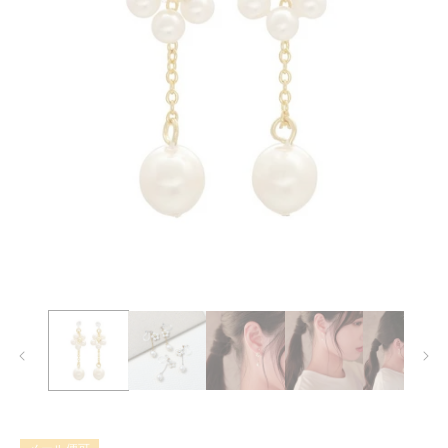
モ
ー
ダ
ル
で
メ
デ
ィ
ア
(1)