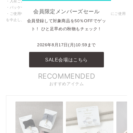
・入荷ごとに色味や仕様が変わる場合がございます。
・パッケージや台紙等が変わる場合がございます。
会員限定メンバーズセール
・ご使用中、皮膚にかゆみや腫れなど異常を感じた場合は直ちにご使用
を中止し、専門医にご相談ください。
会員登録して対象商品を50％OFFでゲッ
ト！ ひと足早めの秋物もチェック！
INSTAGRAM
商品に関連したINSTAGRAM投稿
2026年8月17日(月)10:59まで
REELS
SALE会場はこちら
リール動画
RECOMMENDED
おすすめアイテム