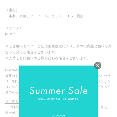
《素材》
日本製、真鍮、プラパール、ガラス、CCB、樹脂
《サイズ》
約3cm
※ご使用のモニターまたは画面設定により、実際の商品と色味が異
なって見える場合がございます。
※入荷ごとに色味や仕様が変わる場合がございます。
OSEWAYA / オセワヤ
最新のトレンドアイテムからマストなデイリーアイテムまで、アクセサ
リー専門店ならではの豊富な商品ラインナップ！お気に入りのファッシ
ョンをさらに引き立ててくれる、あなたにピッタリのアイテムがきっと
見つかるはず！
※ご購入前に必ずご確認ください
・ご利用のモニターや設定により、実際の商品と色味が異なって見える
場合がございます。