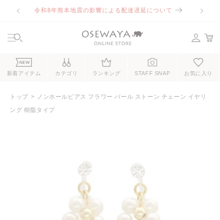
コンテ
令和8年熊本地震の影響による配達遅延について
ンツに
進む
NEW
新着アイテム
カテゴリ
ランキング
STAFF SNAP
お気に入り
トップ
ノンホールピアス フラワー パール ストーン チェーン イヤリ
ング 樹脂タイプ
商品情
報にス
キップ