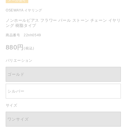
メール便可
を
開
OSEWAYA イヤリング
く
ノンホールピアス フラワー パール ストーン チェーン イヤリ
ング 樹脂タイプ
商品番号 22nh0549
通
880円
(税込)
常
価
バリエーション
格
ゴールド
シルバー
サイズ
ワンサイズ