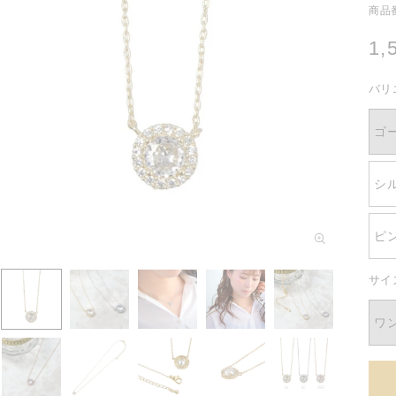
商品番
通
1,
常
バリ
価
格
ゴ
シ
モ
ピ
ー
ダ
ル
サイ
で
メ
ワ
デ
ィ
ア
(1)
を