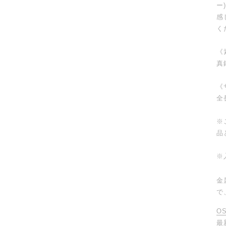
ー
感
く
《
真
《
全
※
品
※
金
で
O
最