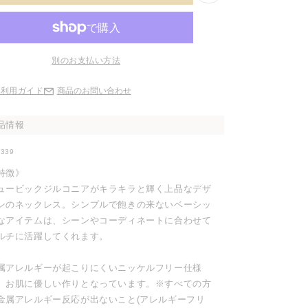
別のお支払い方法
ご利用ガイド
商品のお問い合わせ
品情報
0339
特徴》
ュービックジルコニアがキラキラと輝く上品なデザ
ンのネックレス。シンプルで飽きの来ないベーシッ
なアイテムは、シーンやコーディネートに合わせて
ルチに活躍してくれます。
属アレルギーが起こりにくいニッケルフリー仕様
、お肌に優しい作りとなっています。※すべての方
金属アレルギー反応が出ないこと(アレルギーフリ