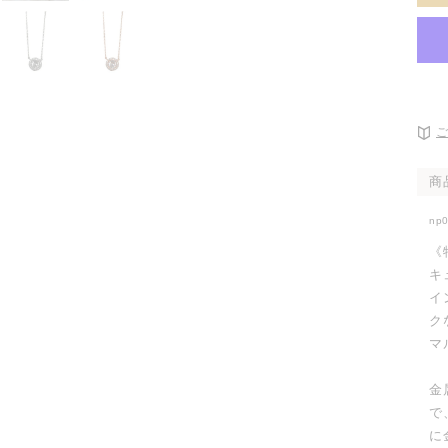
開
く
商
np
《
キ
イ
ク
マ
金
で
に