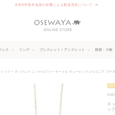
令和8年熊本地震の影響による配達遅延について
クレス
リング
ブレスレット / アンクレット
雑貨・小物
トップ
ネックレス ニッケルフリー サークル キュービックジルコニア プチ
商品情
メ
報にス
キップ
OSE
ネッ
ッ