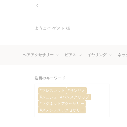
コンテ
ンツに
進む
ようこそ ゲスト 様
ヘアアクセサリー
ピアス
イヤリング
ネッ
注目のキーワード
#ブレスレット
#サンリオ
#シュシュ
#バンスクリップ
#マグネットアクセサリー
#ステンレスアクセサリー