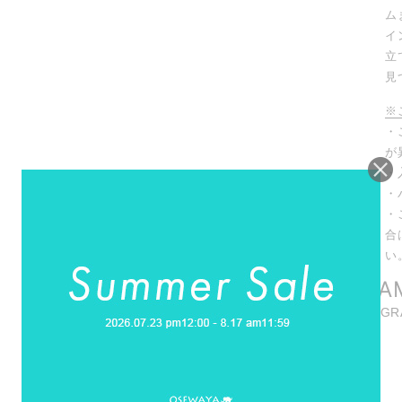
ム
イ
立
見
※
・
が
・
・
・
合
い
INSTAGRA
商品に関連したINSTAG
REELS
リール動画