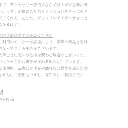
まで、アクセサリー専門店ならではの豊富な商品ラ
ンナップ！お気に入りのファッションをさらに引き
ててくれる、あなたにピッタリのアイテムがきっと
つかるはず！
ご購入前に必ずご確認ください
ご利用のモニターや設定により、実際の商品と色味
異なって見える場合がございます。
入荷ごとに色味や仕様が変わる場合がございます。
パッケージや台紙等が変わる場合がございます。
ご使用中、皮膚にかゆみや腫れなど異常を感じた場
は直ちにご使用を中止し、専門医にご相談くださ
。
M
RAM投稿