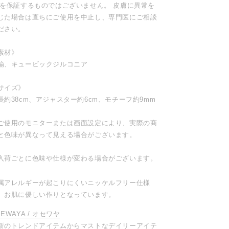
)を保証するものではございません。 皮膚に異常を
じた場合は直ちにご使用を中止し、専門医にご相談
ださい。
素材》
鍮、キュービックジルコニア
サイズ》
長約38cm、アジャスター約6cm、モチーフ約9mm
ご使用のモニターまたは画面設定により、実際の商
と色味が異なって見える場合がございます。
入荷ごとに色味や仕様が変わる場合がございます。
属アレルギーが起こりにくいニッケルフリー仕様
、お肌に優しい作りとなっています。
SEWAYA / オセワヤ
新のトレンドアイテムからマストなデイリーアイテ