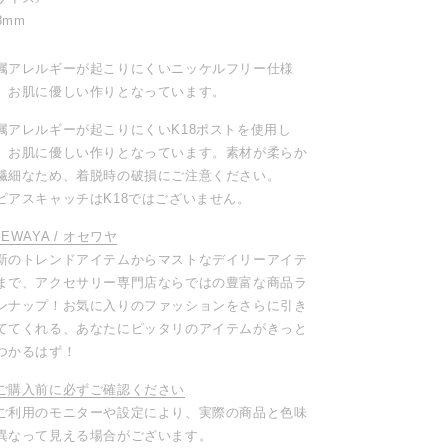
8mm
属アレルギーが起こりにくいニッケルフリー仕様
、お肌に優しい作りとなっています。
属アレルギーが起こりにくいK18ポストを使用し
、お肌に優しい作りとなっています。素材が柔らか
繊細なため、着脱時の破損にご注意ください。
ピアスキャッチはK18ではございません。
SEWAYA / オセワヤ
新のトレンドアイテムからマストなデイリーアイテ
まで、アクセサリー専門店ならではの豊富な商品ラ
ンナップ！お気に入りのファッションをさらに引き
ててくれる、あなたにピッタリのアイテムがきっと
つかるはず！
ご購入前に必ずご確認ください
ご利用のモニターや設定により、実際の商品と色味
異なって見える場合がございます。