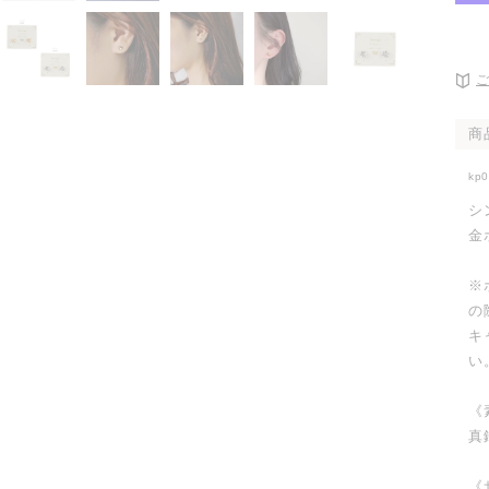
開
く
商
kp
シ
金
※
の
キ
い
《
真
《