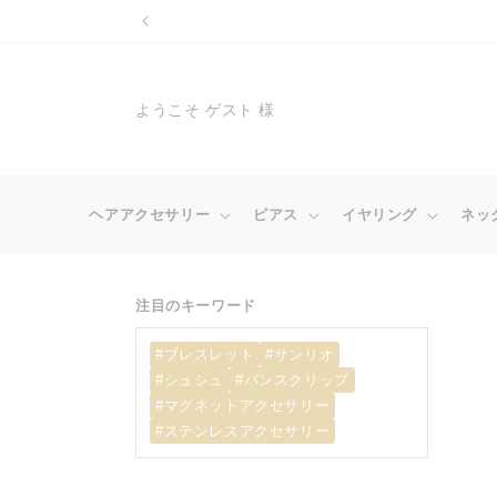
コンテ
ンツに
進む
ようこそ ゲスト 様
ヘアアクセサリー
ピアス
イヤリング
ネッ
注目のキーワード
#ブレスレット
#サンリオ
#シュシュ
#バンスクリップ
#マグネットアクセサリー
#ステンレスアクセサリー