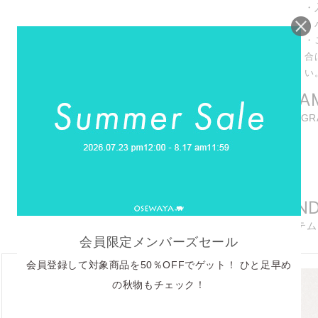
・
・
・
合
い
INSTAGRA
商品に関連したINSTAG
REELS
リール動画
RECOMMEN
おすすめアイテム
会員限定メンバーズセール
会員登録して対象商品を50％OFFでゲット！ ひと足早め
の秋物もチェック！