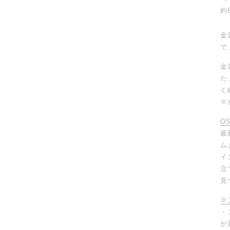
約
金
で
金
た
く
※
O
最
ム
イ
立
見
※
・
が