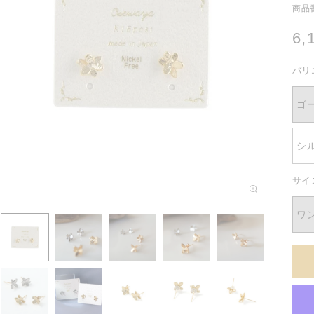
商品番
通
6,
常
バリ
価
格
ゴ
シ
サイ
モ
ー
ダ
ワ
ル
で
メ
デ
ィ
ア
(1)
を