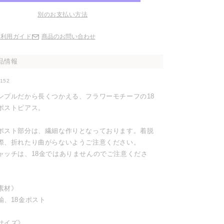
別のお支払い方法
ご利用ガイド
商品のお問い合わせ
品情報
0152
ンプルだから長くつかえる、フラワーモチーフの18
ポストピアス。
ポスト部分は、繊細な作りとなっております。着脱
際、折れたり曲がらないようご注意ください。
ャッチは、18金ではありませんのでご注意くださ
。
素材》
鍮、18金ポスト
サイズ》