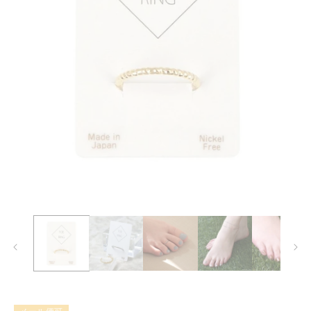
モ
ー
ダ
ル
で
メ
デ
ィ
ア
(1)