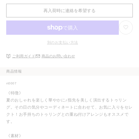
り
エ
る
切
ー
か
れ
シ
再入荷時に連絡を希望する
販
て
ョ
売
い
ン
で
る
は
き
か
売
ま
販
り
せ
売
切
ん
で
れ
別のお支払い方法
き
て
ま
い
せ
る
ご利用ガイド
商品のお問い合わせ
ん
か
販
売
で
商品情報
き
ま
せ
rt0007
ん
《特徴》
夏のおしゃれを楽しく華やかに♪指先を美しく演出するトゥリン
グ。その日の気分やコーディネートに合わせて、お気に入りをセレ
クト！お手持ちのトゥリングとの重ね付けアレンジもオススメで
す。
《素材》