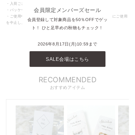
・入荷ごとに色味や仕様が変わる場合がございます。
会員限定メンバーズセール
・パッケージや台紙等が変わる場合がございます。
・ご使用中、皮膚にかゆみや腫れなど異常を感じた場合は直ちにご使用
会員登録して対象商品を50％OFFでゲッ
を中止し、専門医にご相談ください。
ト！ ひと足早めの秋物もチェック！
INSTAGRAM
商品に関連したINSTAGRAM投稿
2026年8月17日(月)10:59まで
REELS
SALE会場はこちら
リール動画
RECOMMENDED
おすすめアイテム