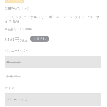
メール便可
を
開
OSEWAYA リング
く
トゥリング ニッケルフリー ボールチェーン ライン フリーサ
イズ 指輪
商品番号 20rt0007
通
550円
在庫切れ
(税込)
常
価
バリエーション
格
ゴールド
バ
リ
エ
ー
シルバー
シ
バ
ョ
リ
ン
エ
は
ー
サイズ
売
シ
り
ョ
切
ン
フリーサイズ
れ
は
バ
て
売
リ
い