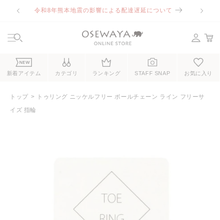
コンテ
令和8年熊本地震の影響による配達遅延について
ンツに
進む
NEW
新着アイテム
カテゴリ
ランキング
STAFF SNAP
お気に入り
トップ
トゥリング ニッケルフリー ボールチェーン ライン フリーサ
イズ 指輪
商品情
報にス
キップ