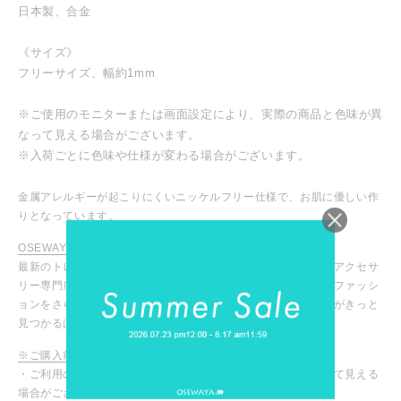
日本製、合金
《サイズ》
フリーサイズ、幅約1mm
※ご使用のモニターまたは画面設定により、実際の商品と色味が異
なって見える場合がございます。
※入荷ごとに色味や仕様が変わる場合がございます。
金属アレルギーが起こりにくいニッケルフリー仕様で、お肌に優しい作
りとなっています。
OSEWAYA / オセワヤ
最新のトレンドアイテムからマストなデイリーアイテムまで、アクセサ
リー専門店ならではの豊富な商品ラインナップ！お気に入りのファッシ
ョンをさらに引き立ててくれる、あなたにピッタリのアイテムがきっと
見つかるはず！
※ご購入前に必ずご確認ください
・ご利用のモニターや設定により、実際の商品と色味が異なって見える
場合がございます。