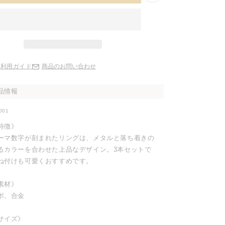
ご利用ガイド
商品のお問い合わせ
品情報
001
特徴》
ーマ数字が刻まれたリングは、メタルと落ち着きの
るカラーを合わせた上品なデザイン。3本セットで
ね付けも可愛くおすすめです。
素材》
ポ、合金
サイズ》