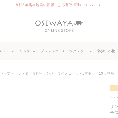
令和8年熊本地震の影響による配達遅延について
クレス
リング
ブレスレット / アンクレット
雑貨・小物
トップ
リング ローマ数字 ナンバー ライン ゴールド 3本セット 13号 指輪
商品情
メ
報にス
キップ
OSE
リン
本セ