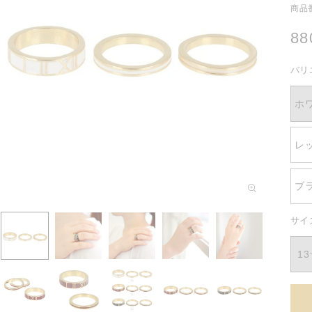
商品番
通
8
常
バリ
価
格
ホ
レ
モ
ブ
ー
ダ
ル
サイ
で
メ
1
デ
ィ
ア
(1)
を