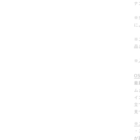
ナ
※
に
※
品
※
O
最
ム
イ
立
見
※
・
が