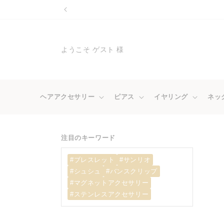
コンテ
ンツに
進む
ようこそ ゲスト 様
ヘアアクセサリー
ピアス
イヤリング
ネッ
注目のキーワード
#ブレスレット
#サンリオ
#シュシュ
#バンスクリップ
#マグネットアクセサリー
#ステンレスアクセサリー