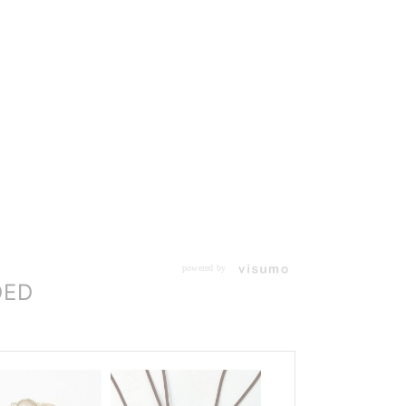
powered by
DED