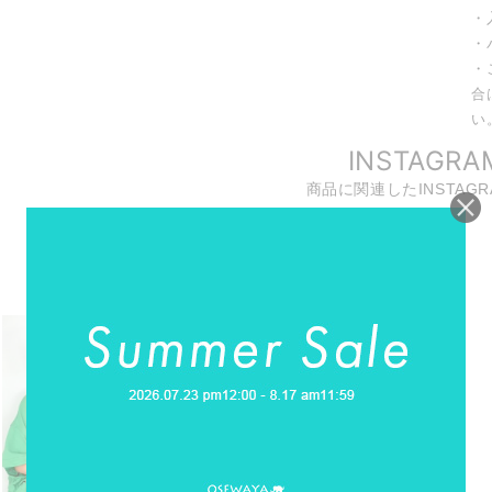
・
・
・
合
い
INSTAGRA
商品に関連したINSTAG
REELS
リール動画