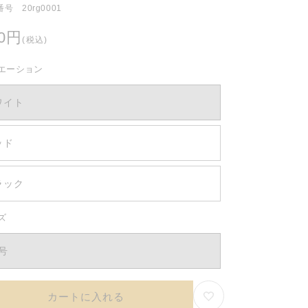
号 20rg0001
80円
(税込)
エーション
ワイト
ッド
ラック
ズ
3号
カートに入れる