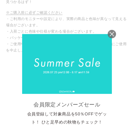
見つかるはず！
※ご購入前に必ずご確認ください
・ご利用のモニターや設定により、実際の商品と色味が異なって見える
場合がございます。
・入荷ごとに色味や仕様が変わる場合がございます。
・パッケージや台紙等が変わる場合がございます。
・ご使用中、皮膚にかゆみや腫れなど異常を感じた場合は直ちにご使用
を中止し、専門医にご相談ください。
カスタマーレビュー
5つ星中5.00つ星
2件のレビューに基づく
2
会員限定メンバーズセール
0
0
会員登録して対象商品を50％OFFでゲッ
0
ト！ ひと足早めの秋物もチェック！
0