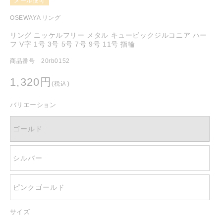
メール便可
を
開
OSEWAYA リング
く
リング ニッケルフリー メタル キュービックジルコニア ハー
フ V字 1号 3号 5号 7号 9号 11号 指輪
商品番号 20rb0152
通
1,320円
(税込)
常
価
バリエーション
格
ゴールド
シルバー
ピンクゴールド
サイズ