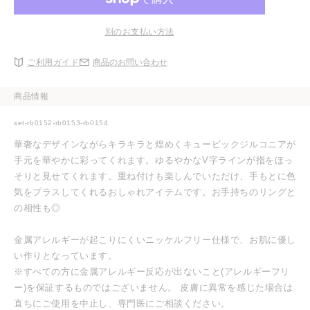
別のお支払い方法
ご利用ガイド
商品のお問い合わせ
商品情報
set-rb0152-rb0153-rb0154
華奢なデザインながらキラキラと煌めくキュービックジルコニアが
手元を華やかに彩ってくれます。ゆるやかなV字ラインが指をほっ
そりと見せてくれます。重ね付けも楽しんでいただけ、手もとに色
気をプラスしてくれるおしゃれアイテムです。お手持ちのリングと
の相性も◎
金属アレルギーが起こりにくいニッケルフリー仕様で、お肌に優し
い作りとなっています。
※すべての方に金属アレルギー反応が出ないこと(アレルギーフリ
ー)を保証するものではございません。 皮膚に異常を感じた場合は
直ちにご使用を中止し、専門医にご相談ください。