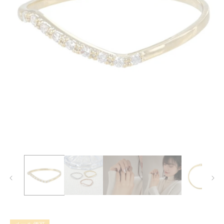
モ
ー
ダ
ル
で
メ
デ
ィ
ア
(1)