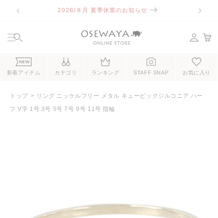
コンテ
2026/８月 夏季休業のお知らせ
令和8
ンツに
進む
NEW
新着アイテム
カテゴリ
ランキング
STAFF SNAP
お気に入り
トップ
リング ニッケルフリー メタル キュービックジルコニア ハー
フ V字 1号 3号 5号 7号 9号 11号 指輪
商品情
報にス
キップ