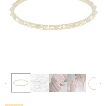
モ
ー
ダ
ル
で
メ
デ
ィ
ア
(1)