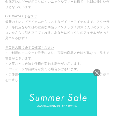
金属アレルギーが起こりにくいニッケルフリー仕様で、お肌に優しい作
りとなっています。
OSEWAYA / オセワヤ
最新のトレンドアイテムからマストなデイリーアイテムまで、アクセサ
リー専門店ならではの豊富な商品ラインナップ！お気に入りのファッシ
ョンをさらに引き立ててくれる、あなたにピッタリのアイテムがきっと
見つかるはず！
※ご購入前に必ずご確認ください
・ご利用のモニターや設定により、実際の商品と色味が異なって見える
場合がございます。
・入荷ごとに色味や仕様が変わる場合がございます。
・パッケージや台紙等が変わる場合がございます。
・ご使用中、皮膚にかゆみや腫れなど異常を感じた場合は直ちにご使用
を中止し、専門医にご相談ください。
カスタマーレビュー
5つ星中5.00つ星
1件のレビューに基づく