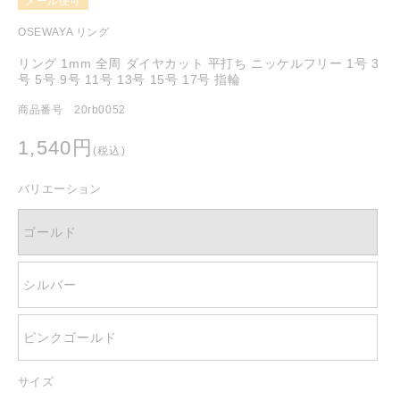
メール便可
を
開
OSEWAYA リング
く
リング 1mm 全周 ダイヤカット 平打ち ニッケルフリー 1号 3
号 5号 9号 11号 13号 15号 17号 指輪
商品番号 20rb0052
通
1,540円
(税込)
常
価
バリエーション
格
ゴールド
シルバー
ピンクゴールド
サイズ