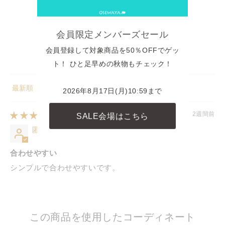
1
0
会員限定メンバーズセール
0
0
会員登録して対象商品を50％OFFでゲッ
0
ト！ ひと足早めの秋物もチェック！
2026年8月17日(月)10:59まで
Sort by
2週間前
SALE会場はこちら
匿名
合わせやすい
シンプルで合わせやすいです。
この商品を使用したコーディネート