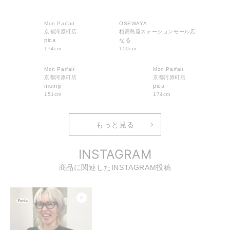
Mon Parfait
OSEWAYA
京都河原町店
柏高島屋ステーションモール店
pica
なる
174cm
150cm
Mon Parfait
Mon Parfait
京都河原町店
京都河原町店
momiji
pica
151cm
174cm
もっと見る
INSTAGRAM
商品に関連したINSTAGRAM投稿