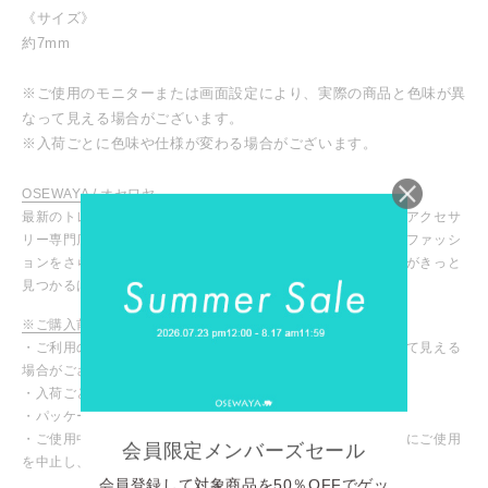
《サイズ》
約7mm
※ご使用のモニターまたは画面設定により、実際の商品と色味が異
なって見える場合がございます。
※入荷ごとに色味や仕様が変わる場合がございます。
OSEWAYA / オセワヤ
最新のトレンドアイテムからマストなデイリーアイテムまで、アクセサ
リー専門店ならではの豊富な商品ラインナップ！お気に入りのファッシ
ョンをさらに引き立ててくれる、あなたにピッタリのアイテムがきっと
見つかるはず！
※ご購入前に必ずご確認ください
・ご利用のモニターや設定により、実際の商品と色味が異なって見える
場合がございます。
・入荷ごとに色味や仕様が変わる場合がございます。
・パッケージや台紙等が変わる場合がございます。
・ご使用中、皮膚にかゆみや腫れなど異常を感じた場合は直ちにご使用
会員限定メンバーズセール
を中止し、専門医にご相談ください。
会員登録して対象商品を50％OFFでゲッ