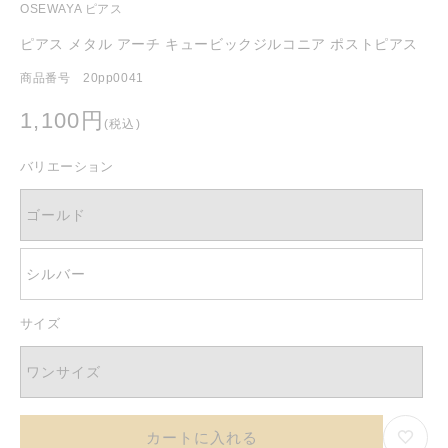
OSEWAYA ピアス
く
ピアス メタル アーチ キュービックジルコニア ポストピアス
商品番号 20pp0041
通
1,100円
(税込)
常
価
バリエーション
格
ゴールド
シルバー
サイズ
ワンサイズ
カートに入れる