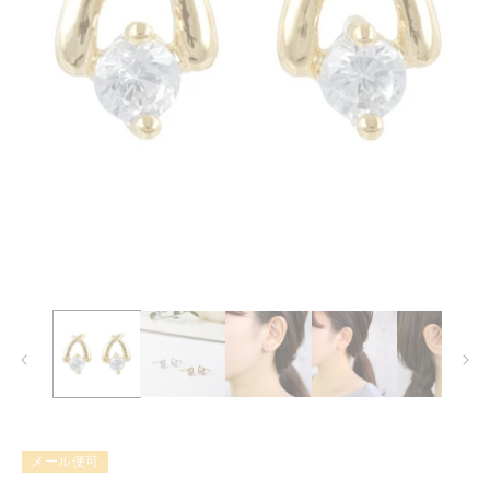
モ
ー
ダ
ル
で
メ
デ
ィ
ア
(1)
メール便可
を
開