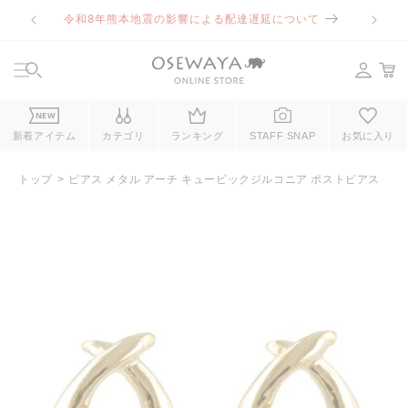
コンテ
令和8年熊本地震の影響による配達遅延について
ンツに
進む
NEW
新着アイテム
カテゴリ
ランキング
STAFF SNAP
お気に入り
トップ
ピアス メタル アーチ キュービックジルコニア ポストピアス
商品情
報にス
キップ