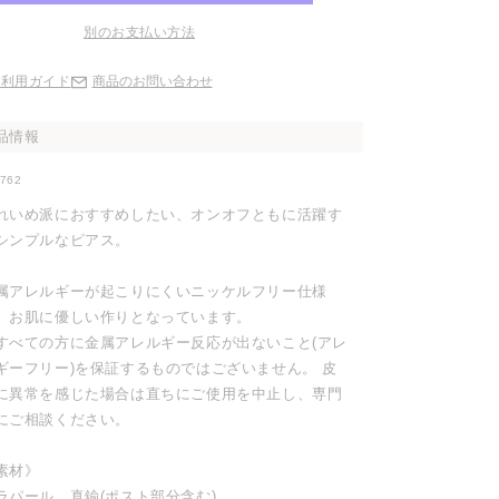
別のお支払い方法
ご利用ガイド
商品のお問い合わせ
品情報
0762
れいめ派におすすめしたい、オンオフともに活躍す
シンプルなピアス。
属アレルギーが起こりにくいニッケルフリー仕様
、お肌に優しい作りとなっています。
すべての方に金属アレルギー反応が出ないこと(アレ
ギーフリー)を保証するものではございません。 皮
に異常を感じた場合は直ちにご使用を中止し、専門
にご相談ください。
素材》
ラパール、真鍮(ポスト部分含む)