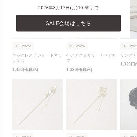
2026年8月17日(月)10:59まで
SALE会場はこちら
OSEWAYA
OSEWAYA
OSEWAY
ネックレス / ショートネッ
ヘアアクセサリー / ヘアカ
リング 
クレス
フ
1,320円
1,430円
(税込)
1,320円
(税込)
OSEWAYA
OSEWAYA
OSEWAY