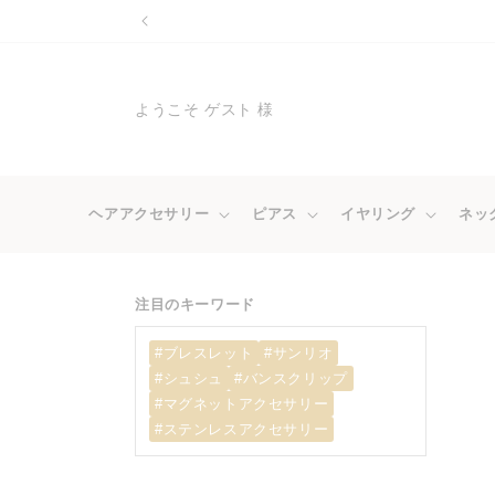
コンテ
ンツに
進む
ようこそ ゲスト 様
ヘアアクセサリー
ピアス
イヤリング
ネッ
注目のキーワード
#ブレスレット
#サンリオ
#シュシュ
#バンスクリップ
#マグネットアクセサリー
#ステンレスアクセサリー