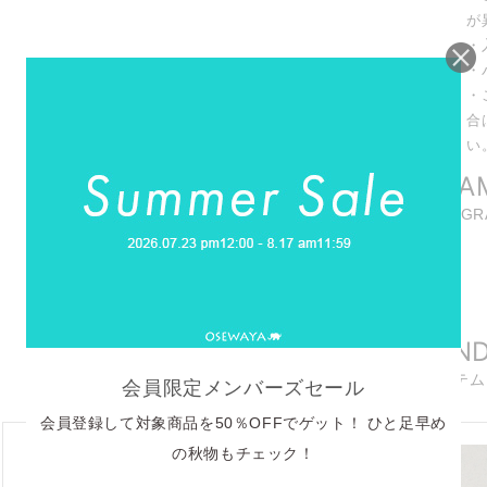
が
・
・
・
合
い
INSTAGRA
商品に関連したINSTAG
REELS
リール動画
RECOMMEN
おすすめアイテム
会員限定メンバーズセール
会員登録して対象商品を50％OFFでゲット！ ひと足早め
の秋物もチェック！