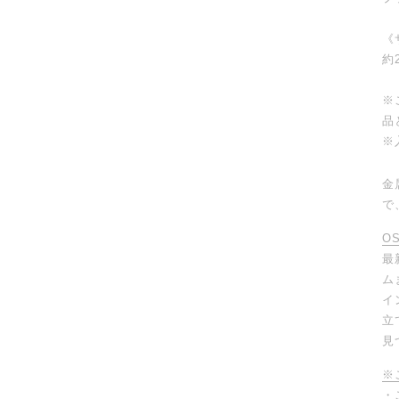
《
約2
※
品
※
金
で
O
最
ム
イ
立
見
※
・