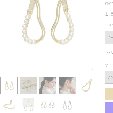
商品番
通
1,
常
バリ
価
格
ゴ
シ
サイ
モ
ー
ダ
ワ
ル
で
メ
デ
ィ
ア
(1)
を