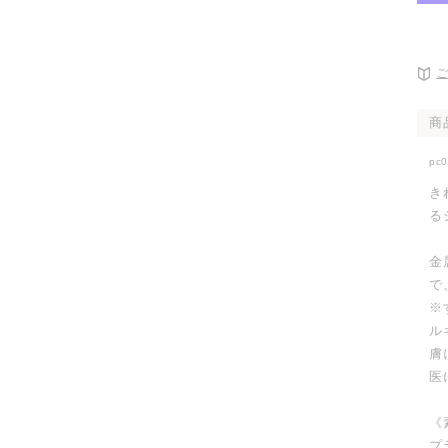
開
く
商
pc
き
る
金
で
※
ル
膚
医
《
プ