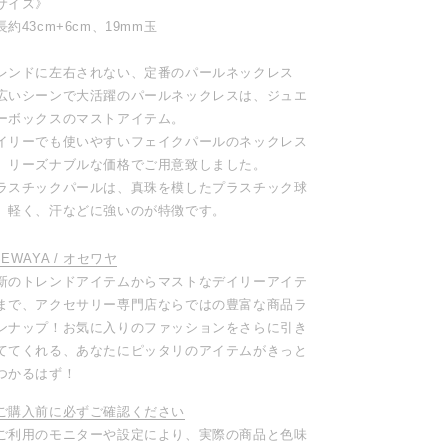
サイズ》
長約43cm+6cm、19mm玉
レンドに左右されない、定番のパールネックレス
広いシーンで大活躍のパールネックレスは、ジュエ
ーボックスのマストアイテム。
イリーでも使いやすいフェイクパールのネックレス
、リーズナブルな価格でご用意致しました。
ラスチックパールは、真珠を模したプラスチック球
、軽く、汗などに強いのが特徴です。
SEWAYA / オセワヤ
新のトレンドアイテムからマストなデイリーアイテ
まで、アクセサリー専門店ならではの豊富な商品ラ
ンナップ！お気に入りのファッションをさらに引き
ててくれる、あなたにピッタリのアイテムがきっと
つかるはず！
ご購入前に必ずご確認ください
ご利用のモニターや設定により、実際の商品と色味