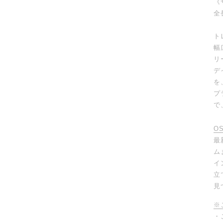
《
開
全
く
ト
幅
リ
デ
を
プ
で
O
最
ム
イ
立
見
※
・