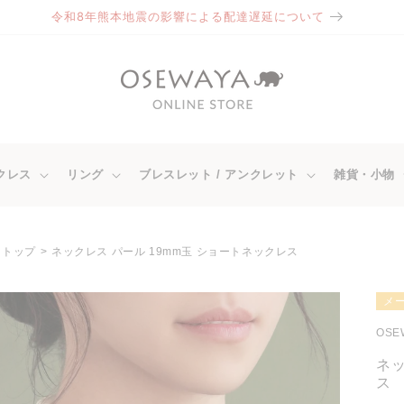
令和8年熊本地震の影響による配達遅延について
クレス
リング
ブレスレット / アンクレット
雑貨・小物
トップ
ネックレス パール 19mm玉 ショートネックレス
商品情
メ
報にス
キップ
OSE
ネッ
ス