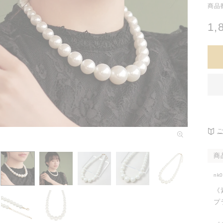
商品番
通
1,
常
価
格
モ
ー
ダ
商
ル
で
メ
nk
デ
《
ィ
プ
ア
(1)
を