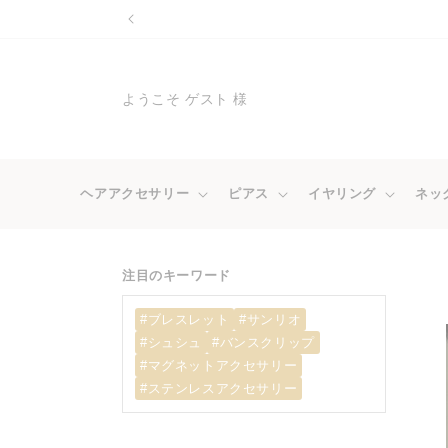
コンテ
ンツに
進む
ようこそ ゲスト 様
ヘアアクセサリー
ピアス
イヤリング
ネッ
注目のキーワード
#ブレスレット
#サンリオ
#シュシュ
#バンスクリップ
#マグネットアクセサリー
#ステンレスアクセサリー