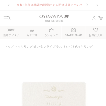
コンテ
令和8年熊本地震の影響による配達遅延について
ンツに
進む
NEW
新着アイテム
カテゴリ
ランキング
STAFF SNAP
お気に入り
トップ
イヤリング 蝶 バタフライ ガラス ネジバネ式イヤリング
商品情
報にス
キップ