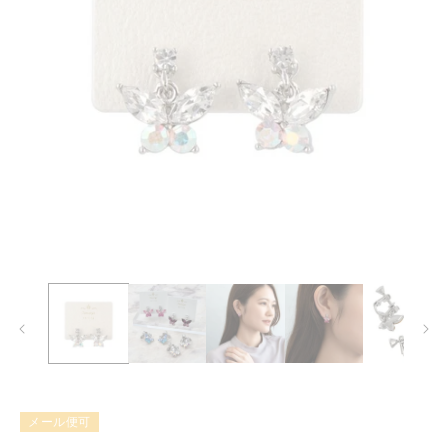
モ
ー
ダ
ル
で
メ
デ
ィ
ア
(1)
メール便可
を
開