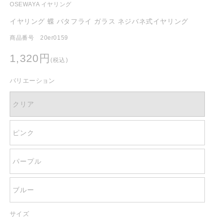
OSEWAYA イヤリング
く
イヤリング 蝶 バタフライ ガラス ネジバネ式イヤリング
商品番号 20er0159
通
1,320円
(税込)
常
価
バリエーション
格
クリア
ピンク
パープル
ブルー
サイズ