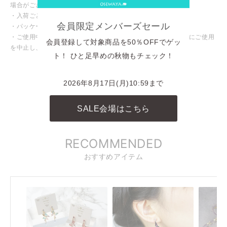
場合がございます。
・入荷ごとに色味や仕様が変わる場合がございます。
会員限定メンバーズセール
・パッケージや台紙等が変わる場合がございます。
・ご使用中、皮膚にかゆみや腫れなど異常を感じた場合は直ちにご使用
会員登録して対象商品を50％OFFでゲッ
を中止し、専門医にご相談ください。
ト！ ひと足早めの秋物もチェック！
INSTAGRAM
商品に関連したINSTAGRAM投稿
2026年8月17日(月)10:59まで
REELS
SALE会場はこちら
リール動画
RECOMMENDED
おすすめアイテム