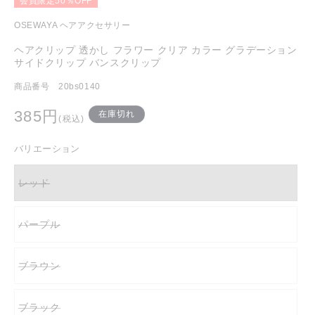
会員限定50％OFF
を
開
OSEWAYA ヘアアクセサリー
く
ヘアクリップ 透かし フラワー クリア カラー グラデーション
サイドクリップ バンスクリップ
商品番号 20bs0140
通
385円
在庫切れ
(税込)
常
価
バリエーション
格
レッド
バ
リ
エ
ー
パープル
シ
バ
ョ
リ
ン
エ
は
ー
売
ブラウン
シ
バ
り
ョ
リ
切
ン
エ
れ
は
ー
て
売
ブラック
シ
バ
い