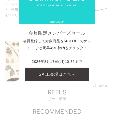
・パッケージや台紙等が変わる場合がございます。
・ご使用中、皮膚にかゆみや腫れなど異常を感じた場合は直ちにご使用
を中止し、専門医にご相談ください。
INSTAGRAM
商品に関連したINSTAGRAM投稿
会員限定メンバーズセール
会員登録して対象商品を50％OFFでゲッ
ト！ ひと足早めの秋物もチェック！
2026年8月17日(月)10:59まで
SALE会場はこちら
powered by
REELS
リール動画
RECOMMENDED