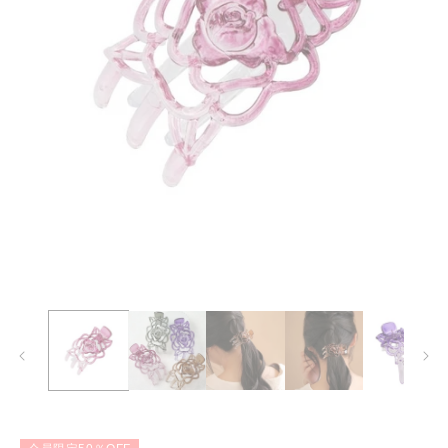
モ
ー
ダ
ル
で
メ
デ
ィ
ア
(1)