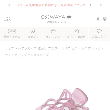
コンテ
令和8年熊本地震の影響による配達遅延について
ンツに
進む
NEW
新着アイテム
カテゴリ
ランキング
STAFF SNAP
お気に入り
トップ
ヘアクリップ 透かし フラワー クリア カラー グラデーション
サイドクリップ バンスクリップ
商品情
報にス
キップ