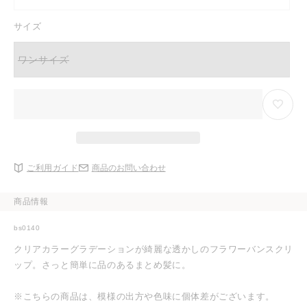
り
ョ
リ
る
切
ン
エ
か
れ
は
ー
サイズ
販
て
売
シ
売
い
り
ョ
で
る
切
ン
き
か
ワンサイズ
れ
は
バ
ま
販
て
売
リ
せ
売
い
り
エ
ん
で
る
切
ー
き
か
れ
シ
ま
販
て
ョ
せ
売
い
ン
ん
で
る
は
き
か
売
ま
販
り
せ
売
切
ん
ご利用ガイド
商品のお問い合わせ
で
れ
き
て
ま
い
せ
る
商品情報
ん
か
販
売
bs0140
で
き
クリアカラーグラデーションが綺麗な透かしのフラワーバンスクリ
ま
せ
ップ。さっと簡単に品のあるまとめ髪に。
ん
※こちらの商品は、模様の出方や色味に個体差がございます。