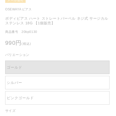
メール便可
を
開
OSEWAYA ピアス
く
ボディピアス ハート ストレートバーベル ネジ式 サージカル
ステンレス 18G 【1個販売】
商品番号 20bp0130
通
990円
(税込)
常
価
バリエーション
格
ゴールド
シルバー
ピンクゴールド
サイズ