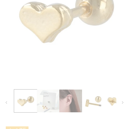
モ
ー
ダ
ル
で
メ
デ
ィ
ア
(1)