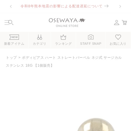
コンテ
令和8年熊本地震の影響による配達遅延について
ンツに
進む
NEW
新着アイテム
カテゴリ
ランキング
STAFF SNAP
お気に入り
トップ
ボディピアス ハート ストレートバーベル ネジ式 サージカル
ステンレス 18G 【1個販売】
商品情
報にス
キップ