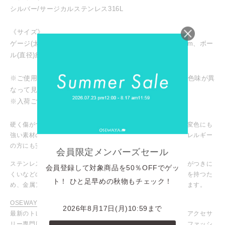
シルバー/サージカルステンレス316L
《サイズ》
ゲージ(太さ)18G、シャフト(長さ)約6mm、モチーフ約4mm、ボー
ル(直径)約4mm
※ご使用のモニターまたは画面設定により、実際の商品と色味が異
なって見える場合がございます。
※入荷ごとに色味や仕様が変わる場合がございます。
硬く傷がつきにくいステンレス製のアクセサリーです。サビや変色にも
強い素材の為、なめらかな質感、輝きを長く保ちます。金属アレルギー
の方にも安心してご使用いただけます。
会員限定メンバーズセール
ステンレスポストは、さびにくく、変色や腐食、熱に強い、傷がつきに
会員登録して対象商品を50％OFFでゲッ
くいなどの特徴があります。また、金属が溶け出しにくい性質を持つた
ト！ ひと足早めの秋物もチェック！
め、金属アレルギー反応を起こしにくい素材として知られています。
OSEWAYA / オセワヤ
2026年8月17日(月)10:59まで
最新のトレンドアイテムからマストなデイリーアイテムまで、アクセサ
リー専門店ならではの豊富な商品ラインナップ！お気に入りのファッシ