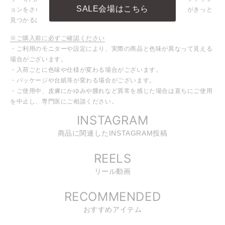
SALE会場はこちら
ョンをさらに引き立ててくれる、あなたにピッタリのアイテムがきっと
見つかるはず！
※ご購入前に必ずご確認ください
・ご利用のモニターや設定により、実際の商品と色味が異なって見える
場合がございます。
・入荷ごとに色味や仕様が変わる場合がございます。
・パッケージや台紙等が変わる場合がございます。
・ご使用中、皮膚にかゆみや腫れなど異常を感じた場合は直ちにご使用
を中止し、専門医にご相談ください。
INSTAGRAM
商品に関連したINSTAGRAM投稿
REELS
リール動画
RECOMMENDED
おすすめアイテム