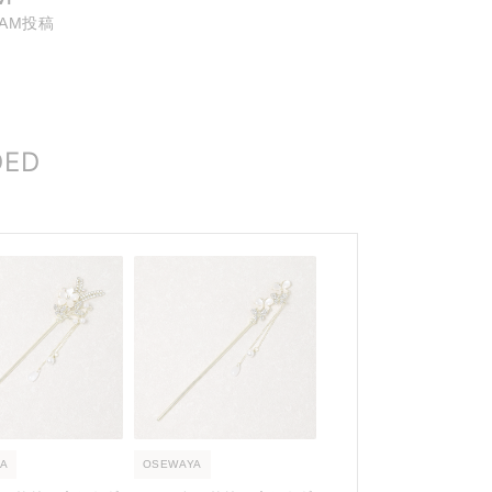
RAM投稿
DED
A
OSEWAYA