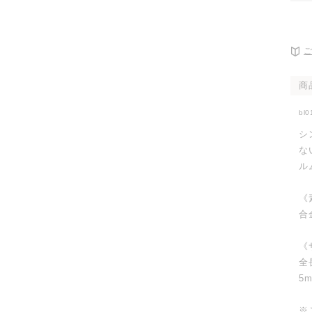
開
く
商
bl0
シ
な
ル
《
合
《
全
5
※