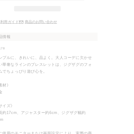
ご利用ガイド
商品のお問い合わせ
品情報
178
ンプルに、きれいに、品よく。大人コーデに欠かせ
い華奢なラインのブレスレットは、ジグザグのフォ
ムでちょっぴり遊び心を。
素材》
金
サイズ》
長約17cm、アジャスター約6cm、ジグザグ幅約
mm
ご使用のモニターまたは画面設定により、実際の商