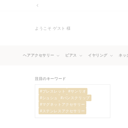
コンテ
ンツに
進む
ようこそ ゲスト 様
ヘアアクセサリー
ピアス
イヤリング
ネッ
注目のキーワード
#ブレスレット
#サンリオ
#シュシュ
#バンスクリップ
#マグネットアクセサリー
#ステンレスアクセサリー